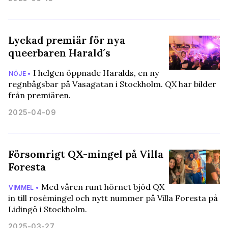
Lyckad premiär för nya
queerbaren Harald´s
I helgen öppnade Haralds, en ny
NÖJE •
regnbågsbar på Vasagatan i Stockholm. QX har bilder
från premiären.
2025-04-09
Försomrigt QX-mingel på Villa
Foresta
Med våren runt hörnet bjöd QX
VIMMEL •
in till rosémingel och nytt nummer på Villa Foresta på
Lidingö i Stockholm.
2025-03-27