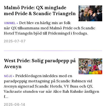
Malmö Pride: QX minglade
med Pride & Scandic Triangeln
Det blev en härlig mix av folk
VIMMEL •
när QX tillsammans med Malmö Pride och Scandic
Hotel Triangeln bjöd till Pridemingel i fredags.
2025-07-07
West Pride: Solig paradpepp på
Avenyn
Pridelördagen inleddes med en
NÖJE •
paradpeppig mottagning på Scandic Rubinen vid
Avenyn signerad Scandic Hotels, VY Buss och QX.
Vackraste stunden var när Alice Bah Kuhnke äntligen
f…
2025-06-14