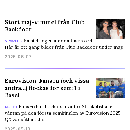
Stort maj-vimmel från Club
Backdoor
En bild säger mer än tusen ord.
VIMMEL •
Här är ett gäng bilder från Club Backdoor under maj!
2025-06-07
Eurovision: Fansen (och vissa
andra…) flockas för semi1 i
Basel
Fansen har flockats utanför St Jakobshalle i
NÖJE •
väntan på den första semifinalen av Eurovision 2025.
QX var såklart där!
2025-05-13