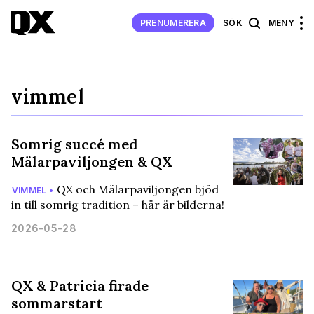
PRENUMERERA
SÖK
MENY
vimmel
Somrig succé med
Mälarpaviljongen & QX
QX och Mälarpaviljongen bjöd
VIMMEL •
in till somrig tradition – här är bilderna!
2026-05-28
QX & Patricia firade
sommarstart