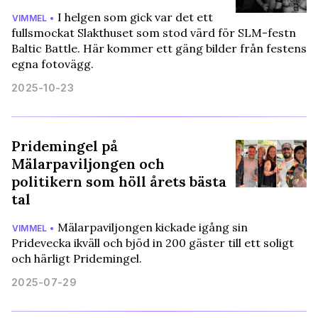
I helgen som gick var det ett
VIMMEL •
fullsmockat Slakthuset som stod värd för SLM-festn
Baltic Battle. Här kommer ett gäng bilder från festens
egna fotovägg.
2025-10-23
Pridemingel på
Mälarpaviljongen och
politikern som höll årets bästa
tal
Mälarpaviljongen kickade igång sin
VIMMEL •
Pridevecka ikväll och bjöd in 200 gäster till ett soligt
och härligt Pridemingel.
2025-07-29