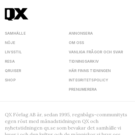
SAMHÄLLE
ANNONSERA
NÖJE
OM OSS
LIVSSTIL
VANLIGA FRÅGOR OCH SVAR
RESA
TIDNINGSARKIV
QRUISER
HÄR FINNS TIDNINGEN
SHOP
INTEGRITETSPOLICY
PRENUMERERA
QX Förlag AB är, sedan 1995, regnbågs-communityts
egen röst med månadstidningen QX och
nyhetstidningen qx.se som bevakar det samhälle vi
lever i och den kultur och de människor vi bryr oss