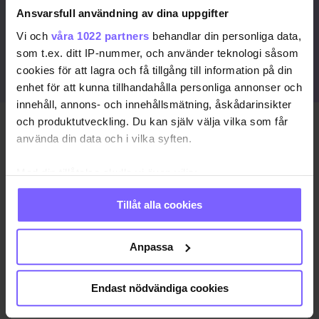
Ansvarsfull användning av dina uppgifter
JA, JAG VILL BLI PRENUMERANT
Vi och
våra 1022 partners
behandlar din personliga data,
som t.ex. ditt IP-nummer, och använder teknologi såsom
ELLER LOGGA IN HÄR
cookies för att lagra och få tillgång till information på din
enhet för att kunna tillhandahålla personliga annonser och
innehåll, annons- och innehållsmätning, åskådarinsikter
och produktutveckling. Du kan själv välja vilka som får
Publicerad 2026-06-28
använda din data och i vilka syften.
Uppdaterad 2026-07-01
Med din tillåtelse skulle vi även vilja:
MIO
QX HAPPY SUNDAY
Samla in information om din geografiska plats
Tillåt alla cookies
som kan ha en noggrannhet på upp till flera meter
Identifiera din enhet genom att aktivt skanna den
DELA DEN HÄR ARTIKELN
för specifika kännetecken (fingeravtryck)
Anpassa
Ta reda på mer om hur dina personliga uppgifter
behandlas och ställ in dina preferenser i
detaljsektionen
.
Endast nödvändiga cookies
Du kan ändra eller dra tillbaka ditt samtycke när som
helst från cookie-förklaringen.