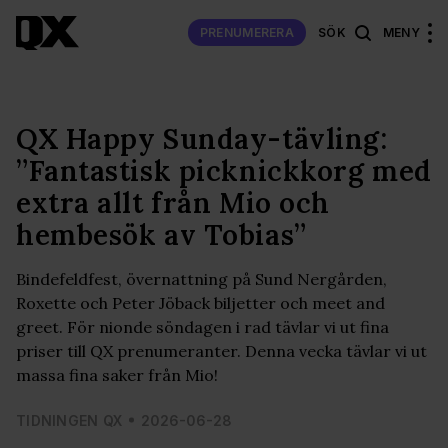
PRENUMERERA
SÖK
MENY
QX Happy Sunday-tävling:
”Fantastisk picknickkorg med
extra allt från Mio och
hembesök av Tobias”
Bindefeldfest, övernattning på Sund Nergården,
Roxette och Peter Jöback biljetter och meet and
greet. För nionde söndagen i rad tävlar vi ut fina
priser till QX prenumeranter. Denna vecka tävlar vi ut
massa fina saker från Mio!
TIDNINGEN QX
2026-06-28