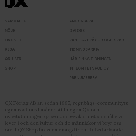
SAMHÄLLE
ANNONSERA
NÖJE
OM OSS
LIVSSTIL
VANLIGA FRÅGOR OCH SVAR
RESA
TIDNINGSARKIV
QRUISER
HÄR FINNS TIDNINGEN
SHOP
INTEGRITETSPOLICY
PRENUMERERA
QX Förlag AB är, sedan 1995, regnbågs-communityts
egen röst med månadstidningen QX och
nyhetstidningen qx.se som bevakar det samhälle vi
lever i och den kultur och de människor vi bryr oss
om. I QX Shop finns en mängd identitetsstärkande