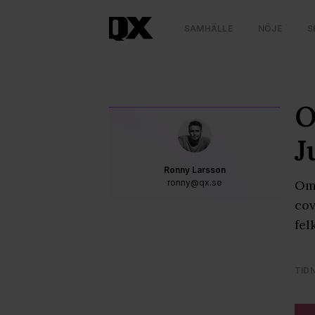
SAMHÄLLE
NÖJE
S
O
J
Ronny Larsson
ronny@qx.se
Om 
cov
fel
TID