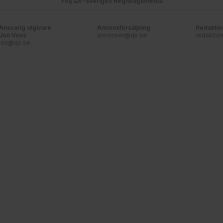
Följ QX-Sveriges Regnbågsmedia
Ansvarig utgivare
Annonsförsäljning
Redaktio
Jon Voss
annonser@qx.se
redaktio
jon@qx.se