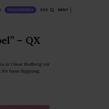
N
PRENUMERERA
SÖK
MENY
bel” – QX
 Nu är Omar Rudberg vår
t för hans läggning,