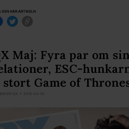
A DEN HÄR ARTIKELN
X Maj: Fyra par om si
elationer, ESC-hunkarn
 stort Game of Thrones
NINGEN QX
2019-04-30