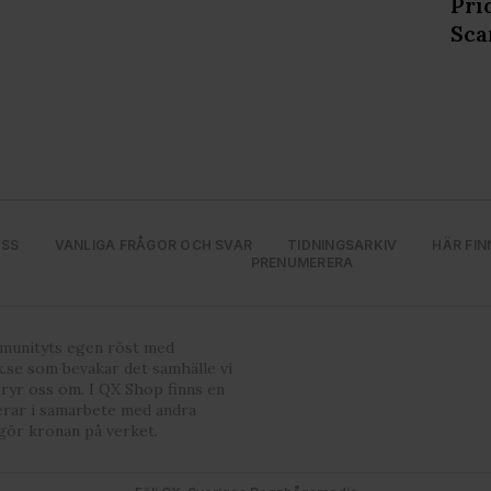
Pri
Sca
OSS
VANLIGA FRÅGOR OCH SVAR
TIDNINGSARKIV
HÄR FIN
PRENUMERERA
mmunityts egen röst med
.se som bevakar det samhälle vi
bryr oss om. I QX Shop finns en
erar i samarbete med andra
gör kronan på verket.