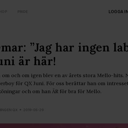
LOGGA I
HOP
PRIDE
mar: ”Jag har ingen la
uni är här!
om och om igen blev en av årets stora Mello-hits.
erboy för QX Juni. För oss berättar han om intresse
köningar och om han ÄR för bra för Mello.
NINGEN QX
2019-05-29