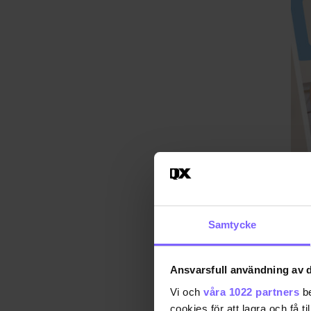
Samtycke
Ansvarsfull användning av d
Vi och
våra 1022 partners
be
Foto
cookies för att lagra och få t