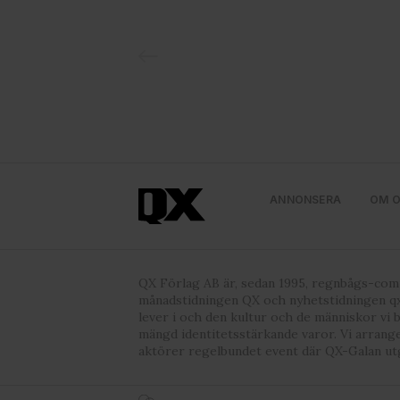
ANNONSERA
OM 
QX Förlag AB är, sedan 1995, regnbågs-co
månadstidningen QX och nyhetstidningen qx
lever i och den kultur och de människor vi 
mängd identitetsstärkande varor. Vi arrang
aktörer regelbundet event där QX-Galan ut