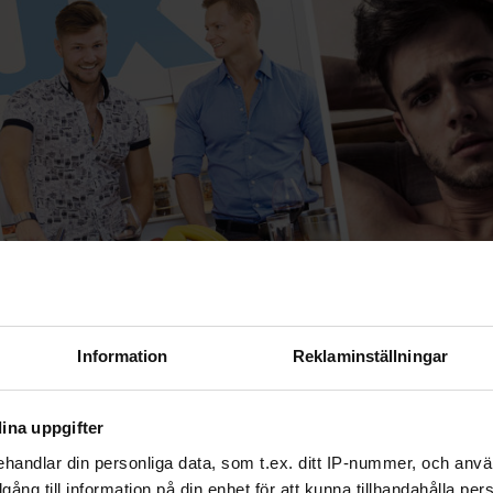
Information
Reklaminställningar
ina uppgifter
handlar din personliga data, som t.ex. ditt IP-nummer, och anv
: Peter Knutson, Nick Tyler Underwear
illgång till information på din enhet för att kunna tillhandahålla pe