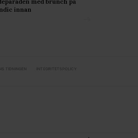
deparaden med brunch på
hus i Norrlan
ndic innan
NS TIDNINGEN
INTEGRITETSPOLICY