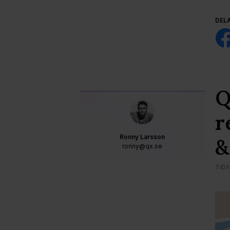
DEL
Q
r
Ronny Larsson
&
ronny@qx.se
TID