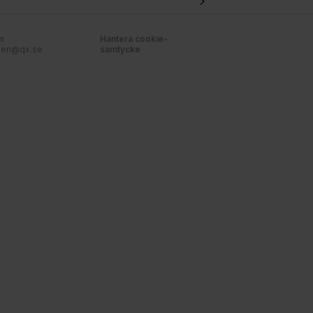
n
Hantera cookie-
nen@qx.se
samtycke