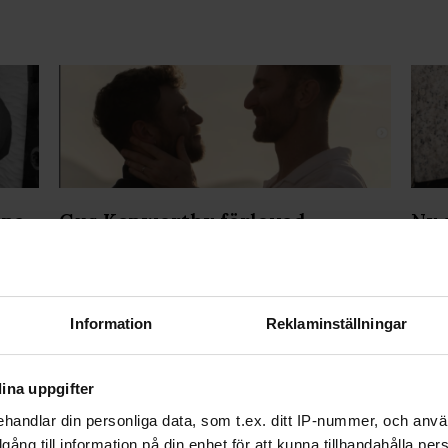
pna
Gus Kenworthy förlovad –
Ny 
överraskade Andrew Rigby med
can
frieri på Mallorca
Information
Reklaminställningar
ina uppgifter
handlar din personliga data, som t.ex. ditt IP-nummer, och anv
illgång till information på din enhet för att kunna tillhandahålla pe