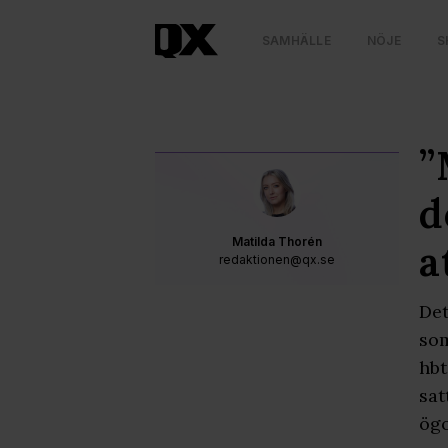
SAMHÄLLE
NÖJE
S
”
d
Matilda Thorén
a
redaktionen@qx.se
Det
som
hbt
sat
ögo