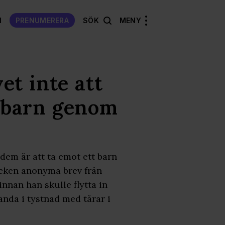
N
PRENUMERERA
SÖK
MENY
t inte att
a barn genom
 dem är att ta emot ett barn
cken anonyma brev från
 innan han skulle flytta in
anda i tystnad med tårar i