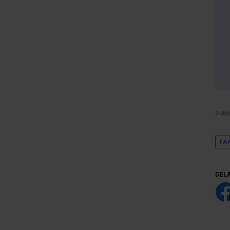
Publ
FA
DEL