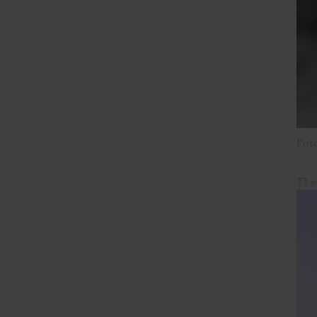
Fot
Br