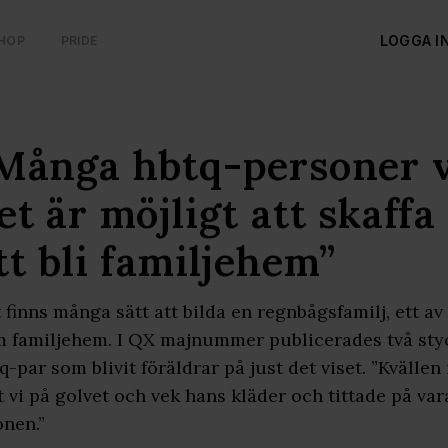
LOGGA I
HOP
PRIDE
Många hbtq-personer ve
et är möjligt att skaff
tt bli familjehem”
 finns många sätt att bilda en regnbågsfamilj, ett av
 familjehem. I QX majnummer publicerades två sty
q-par som blivit föräldrar på just det viset. ”Kvällen
t vi på golvet och vek hans kläder och tittade på var
nen.”