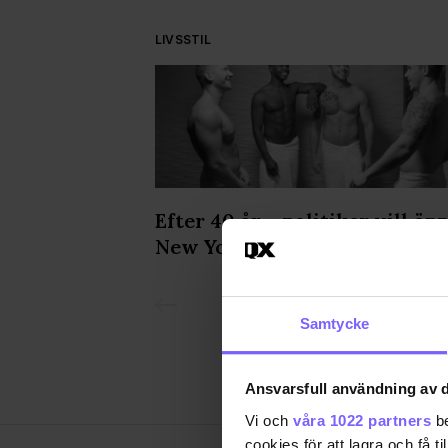
LIVSSTIL
 rugby-fest -
Efter 40 år – politiker vill öp
New York för gaysaunor igen
Samtycke
Ansvarsfull användning av d
Vi och
våra 1022 partners
be
cookies för att lagra och få t