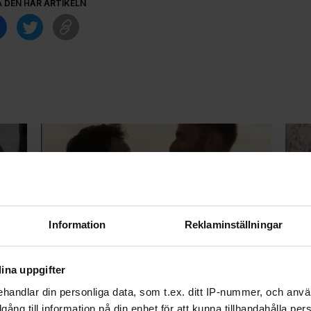
A DEN HÄR ARTIKELN
Information
Reklaminställningar
pna
Gus Kenworthy förlovad –
Ny 
överraskade Andrew Rigby med
can
frieri på Mallorca
ina uppgifter
handlar din personliga data, som t.ex. ditt IP-nummer, och anv
illgång till information på din enhet för att kunna tillhandahålla pe