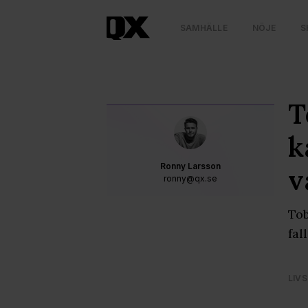
SAMHÄLLE
NÖJE
S
T
k
Ronny Larsson
v
ronny@qx.se
Tob
fal
LIVS