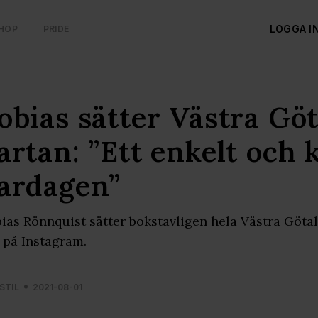
LOGGA I
HOP
PRIDE
obias sätter Västra Gö
artan: ”Ett enkelt och 
ardagen”
ias Rönnquist sätter bokstavligen hela Västra Götala
l på Instagram.
STIL
2021-08-01