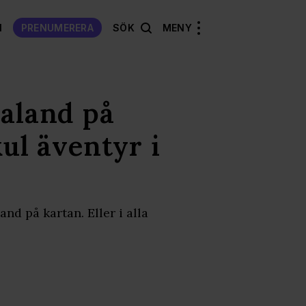
N
PRENUMERERA
SÖK
MENY
taland på
kul äventyr i
nd på kartan. Eller i alla