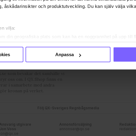
, åskådarinsikter och produktutveckling. Du kan själv välja vilk
n vilja:
om din geografiska plats som kan ha en noggrannhet på upp till f
OSS
VANLIGA FRÅGOR OCH SVAR
TIDNINGSARKIV
HÄR FIN
genom att aktivt skanna den för specifika kännetecken (fingeravt
PRENUMERERA
rsonliga uppgifter behandlas och ställ in dina preferenser i
deta
okies
Anpassa
ke när som helst från cookie-förklaringen.
mmunityts egen röst med
.se som bevakar det samhälle vi
e för att anpassa innehållet och annonserna till användarna, tillh
bryr oss om. I QX Shop finns en
vår trafik. Vi vidarebefordrar även sådana identifierare och anna
erar i samarbete med andra
nnons- och analysföretag som vi samarbetar med. Dessa kan i sin
gör kronan på verket.
har tillhandahållit eller som de har samlat in när du har använt
ortsatt användande av vår webbplats.
Följ QX-Sveriges Regnbågsmedia
Ansvarig utgivare
Annonsförsäljning
Redaktio
Jon Voss
annonser@qx.se
redaktio
jon@qx.se