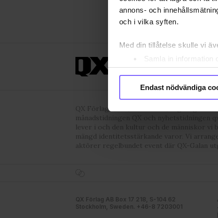
annons- och innehållsmätning
och i vilka syften.
Med din tillåtelse skulle vi äve
Samla in information 
ANNONSERA
OM 
Identifiera din enhet 
Ta reda på mer om hur dina pe
Endast nödvändiga co
eller dra tillbaka ditt samtyc
QX Förlag AB är, sedan 1995, regnbågs-co
månadstidningen QX och nyhetstidningen qx
Vi använder enhetsidentifierar
lever i och den kultur och de människor vi 
sociala medier och analysera 
mängd identitetsstärkande varor. Vi arrang
till de sociala medier och a
aktörer regelbundet event där QX-Galan ut
med annan information som du 
godkänner våra cookies vid f
QX Förlag AB Box 17 218, S-104 62
Stockholm, Sweden. +46-8 7203001