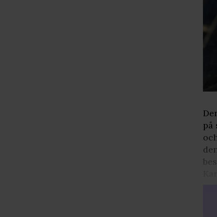
Den
på 
och
den
bes
Kar