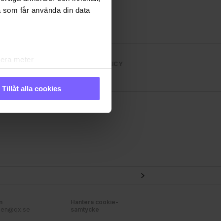
a som får använda din data
lera meter
NS TIDNINGEN
INTEGRITETSPOLICY
ryck)
ljsektionen
. Du kan ändra
Tillåt alla cookies
andahålla funktioner för
n information från din enhet
 tur kombinera informationen
 deras tjänster. Du
n
Hantera cookie-
nen@qx.se
samtycke