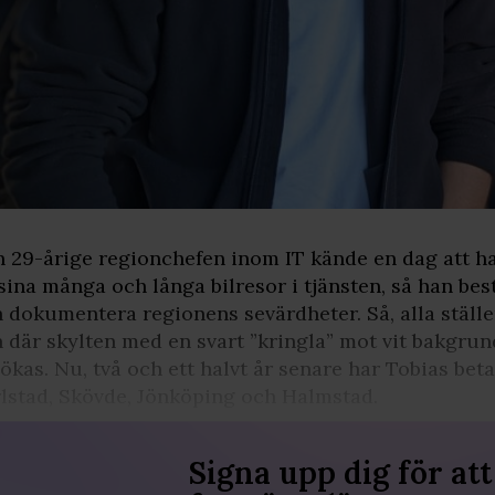
 29-årige regionchefen inom IT kände en dag att h
sina många och långa bilresor i tjänsten, så han be
 dokumentera regionens sevärdheter. Så, alla stäl
 där skylten med en svart ”kringla” mot vit bakgrun
ökas. Nu, två och ett halvt år senare har Tobias bet
lstad, Skövde, Jönköping och Halmstad.
Signa upp dig för att