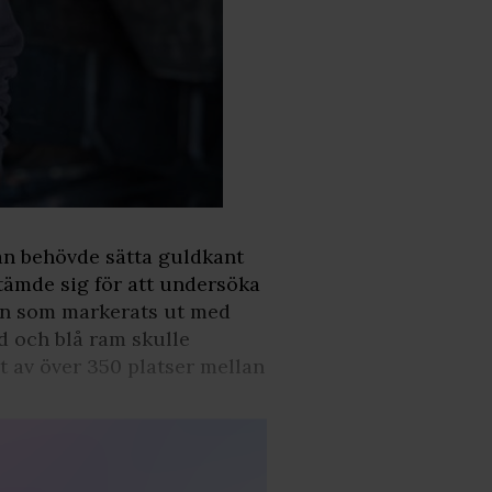
an behövde sätta guldkant
stämde sig för att undersöka
len som markerats ut med
d och blå ram skulle
at av över 350 platser mellan