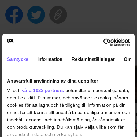
LIVSSTIL
VISA MER LIVSSTIL
Samtycke
Information
Reklaminställningar
Om
Ansvarsfull användning av dina uppgifter
Vi och
våra 1022 partners
behandlar din personliga data,
som t.ex. ditt IP-nummer, och använder teknologi såsom
cookies för att lagra och få tillgång till information på din
Efter 40 år – politiker vill öppna
Gus Ken
enhet för att kunna tillhandahålla personliga annonser och
innehåll, annons- och innehållsmätning, åskådarinsikter
New York för gaysaunor igen
överras
och produktutveckling. Du kan själv välja vilka som får
frieri p
använda din data och i vilka syften.