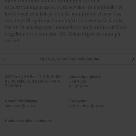
egen röst med månadstidningen QX och
information som du har tillhandahållit eller som de har
nyhetstidningen qx.se som bevakar det samhälle vi
samlat in när du har använt deras tjänster. Du godkänner
lever i och den kultur och de människor vi bryr oss
våra cookies vid fortsatt användande av vår webbplats.
om. I QX Shop finns en mängd identitetsstärkande
varor. Vi arrangerar i samarbete med andra aktörer
regelbundet event där QX-Galan utgör kronan på
verket.
Följ QX-Sveriges Regnbågsmedia
QX Förlag AB Box 17 218, S-104
Ansvarig utgivare
62 Stockholm, Sweden. +46-8
Jon Voss
7203001
jon@qx.se
Annonsförsäljning
Redaktion
annonser@qx.se
redaktionen@qx.se
Hantera cookie-samtycke