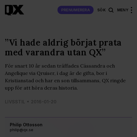
PRENUMERERA
SÖK
MENY
”Vi hade aldrig börjat prata
med varandra utan QX”
För snart 10 år sedan träffades Cássandra och
Angelique via Qruiser, i dag är de gifta, bor i
Kristianstad och har en son tillsammans, QX ringde
upp för att höra deras historia.
LIVSSTIL
2016-01-20
Philip Ottosson
philip@qx.se