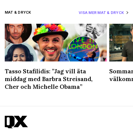
MAT & DRYCK
VISA MER MAT & DRYCK
Tasso Stafilidis: ”Jag vill äta
Sommars
middag med Barbra Streisand,
välkomn
Cher och Michelle Obama”