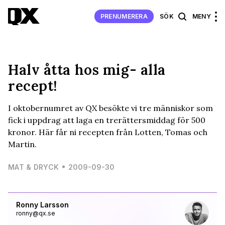
PRENUMERERA
SÖK
MENY
Halv åtta hos mig- alla
recept!
I oktobernumret av QX besökte vi tre människor som
fick i uppdrag att laga en trerättersmiddag för 500
kronor. Här får ni recepten från Lotten, Tomas och
Martin.
MAT & DRYCK
2009-09-30
Ronny Larsson
ronny@qx.se