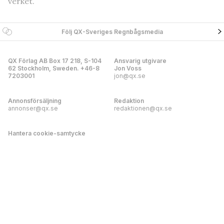
verket.
Följ QX-Sveriges Regnbågsmedia
QX Förlag AB Box 17 218, S-104
Ansvarig utgivare
62 Stockholm, Sweden. +46-8
Jon Voss
7203001
jon@qx.se
Annonsförsäljning
Redaktion
annonser@qx.se
redaktionen@qx.se
Hantera cookie-samtycke