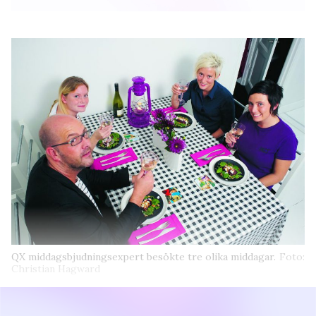
QX middagsbjudningsexpert besökte tre olika middagar.
Foto:
Christian Hagward