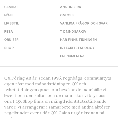
SAMHÄLLE
ANNONSERA
NÖJE
OM OSS
LIVSSTIL
VANLIGA FRÅGOR OCH SVAR
RESA
TIDNINGSARKIV
QRUISER
HÄR FINNS TIDNINGEN
SHOP
INTEGRITETSPOLICY
PRENUMERERA
QX Förlag AB är, sedan 1995, regnbågs-communityts
egen röst med månadstidningen QX och
nyhetstidningen qx.se som bevakar det samhälle vi
lever i och den kultur och de människor vi bryr oss
om. I QX Shop finns en mängd identitetsstärkande
varor. Vi arrangerar i samarbete med andra aktörer
regelbundet event där QX-Galan utgör kronan på