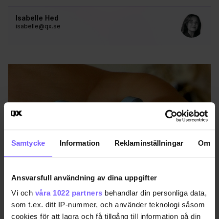
Isabelle Hed
isabelle@qx.se
Samtycke
Information
Reklaminställningar
Om
Ansvarsfull användning av dina uppgifter
Vi och
våra 1022 partners
behandlar din personliga data,
som t.ex. ditt IP-nummer, och använder teknologi såsom
PrEP
Foto: Jeff Chiu/TT
cookies för att lagra och få tillgång till information på din