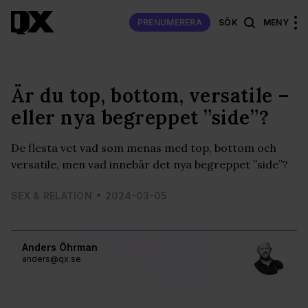
PRENUMERERA
SÖK
MENY
Är du top, bottom, versatile –
eller nya begreppet ”side”?
De flesta vet vad som menas med top, bottom och
versatile, men vad innebär det nya begreppet ”side”?
SEX & RELATION
2024-03-05
Anders Öhrman
anders@qx.se