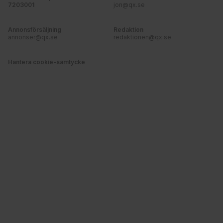
7203001
jon@qx.se
Annonsförsäljning
Redaktion
annonser@qx.se
redaktionen@qx.se
Hantera cookie-samtycke