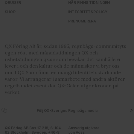
QRUISER
HÄR FINNS TIDNINGEN
SHOP
INTEGRITETSPOLICY
PRENUMERERA
QX Förlag AB är, sedan 1995, regnbågs-communityts
egen röst med månadstidningen QX och
nyhetstidningen qx.se som bevakar det samhälle vi
lever i och den kultur och de människor vi bryr oss
om. I QX Shop finns en mängd identitetsstärkande
varor. Vi arrangerar i samarbete med andra aktörer
regelbundet event där QX-Galan utgör kronan på
verket.
Följ QX-Sveriges Regnbågsmedia
QX Förlag AB Box 17 218, S-104
Ansvarig utgivare
62 Stockholm, Sweden. +46-8
Jon Voss