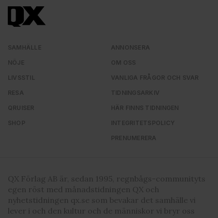
information från din enhet till de sociala medier och
annons- och analysföretag som vi samarbetar med.
Dessa kan i sin tur kombinera informationen med annan
information som du har tillhandahållit eller som de har
SAMHÄLLE
ANNONSERA
samlat in när du har använt deras tjänster. Du godkänner
NÖJE
OM OSS
våra cookies vid fortsatt användande av vår webbplats.
LIVSSTIL
VANLIGA FRÅGOR OCH SVAR
RESA
TIDNINGSARKIV
QRUISER
HÄR FINNS TIDNINGEN
SHOP
INTEGRITETSPOLICY
PRENUMERERA
QX Förlag AB är, sedan 1995, regnbågs-communityts
egen röst med månadstidningen QX och
nyhetstidningen qx.se som bevakar det samhälle vi
lever i och den kultur och de människor vi bryr oss