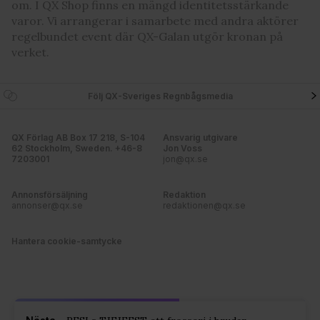
om. I QX Shop finns en mängd identitetsstärkande
varor. Vi arrangerar i samarbete med andra aktörer
regelbundet event där QX-Galan utgör kronan på
verket.
Följ QX-Sveriges Regnbågsmedia
QX Förlag AB Box 17 218, S-104
Ansvarig utgivare
62 Stockholm, Sweden. +46-8
Jon Voss
7203001
jon@qx.se
Annonsförsäljning
Redaktion
annonser@qx.se
redaktionen@qx.se
Hantera cookie-samtycke