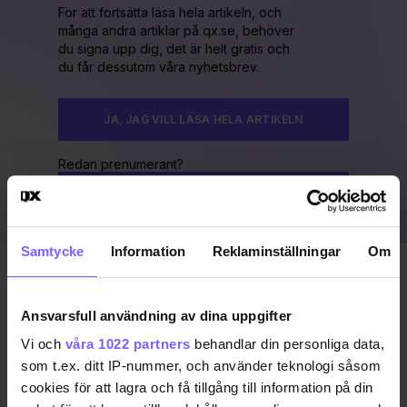
För att fortsätta läsa hela artikeln, och
många andra artiklar på qx.se, behöver
du signa upp dig, det är helt gratis och
du får dessutom våra nyhetsbrev.
JA, JAG VILL LÄSA HELA ARTIKELN
Redan prenumerant?
LOGGA IN HÄR!
Samtycke
Information
Reklaminställningar
Om
Publicerad 2009-08-01
Uppdaterad 2016-11-15
Ansvarsfull användning av dina uppgifter
Vi och
våra 1022 partners
behandlar din personliga data,
DELA DEN HÄR ARTIKELN
som t.ex. ditt IP-nummer, och använder teknologi såsom
cookies för att lagra och få tillgång till information på din