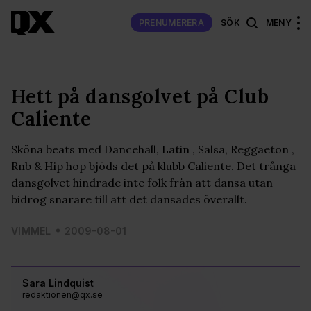
PRENUMERERA
SÖK
MENY
Hett på dansgolvet på Club
Caliente
Sköna beats med Dancehall, Latin , Salsa, Reggaeton ,
Rnb & Hip hop bjöds det på klubb Caliente. Det trånga
dansgolvet hindrade inte folk från att dansa utan
bidrog snarare till att det dansades överallt.
VIMMEL
2009-08-01
Sara Lindquist
redaktionen@qx.se