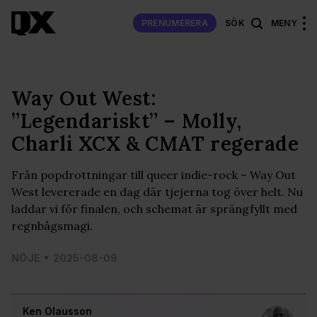
PRENUMERERA
SÖK
MENY
Way Out West:
”Legendariskt” – Molly,
Charli XCX & CMAT regerade
Från popdrottningar till queer indie-rock – Way Out
West levererade en dag där tjejerna tog över helt. Nu
laddar vi för finalen, och schemat är sprängfyllt med
regnbågsmagi.
NÖJE
2025-08-09
Ken Olausson