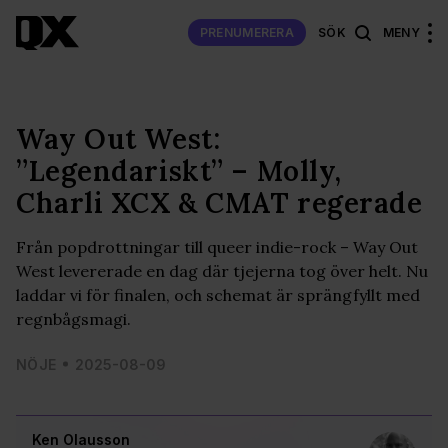
PRENUMERERA
SÖK
MENY
Way Out West:
”Legendariskt” – Molly,
Charli XCX & CMAT regerade
Från popdrottningar till queer indie-rock – Way Out
West levererade en dag där tjejerna tog över helt. Nu
laddar vi för finalen, och schemat är sprängfyllt med
regnbågsmagi.
NÖJE
2025-08-09
Ken Olausson