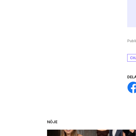
Publ
CH
DEL
NÖJE