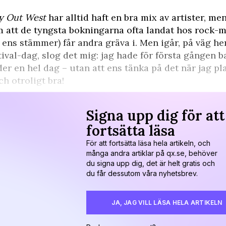
y Out West
har alltid haft en bra mix av artister, me
 att de tyngsta bokningarna ofta landat hos rock-
 ens stämmer) får andra gräva i. Men igår, på väg he
tival-dag, slog det mig: jag hade för första gången ba
er en hel dag – utan att ens tänka på det när jag pl
ch otroligt bra!
Signa upp dig för att
fortsätta läsa
För att fortsätta läsa hela artikeln, och
många andra artiklar på qx.se, behöver
du signa upp dig, det är helt gratis och
du får dessutom våra nyhetsbrev.
JA, JAG VILL LÄSA HELA ARTIKELN