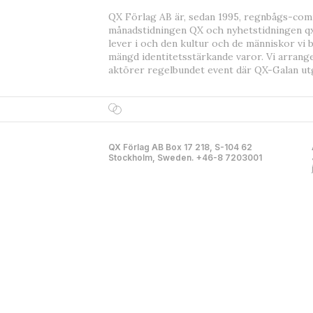
QX Förlag AB är, sedan 1995, regnbågs-co
månadstidningen QX och nyhetstidningen qx
lever i och den kultur och de människor vi 
mängd identitetsstärkande varor. Vi arrang
aktörer regelbundet event där QX-Galan ut
QX Förlag AB Box 17 218, S-104 62
Stockholm, Sweden. +46-8 7203001