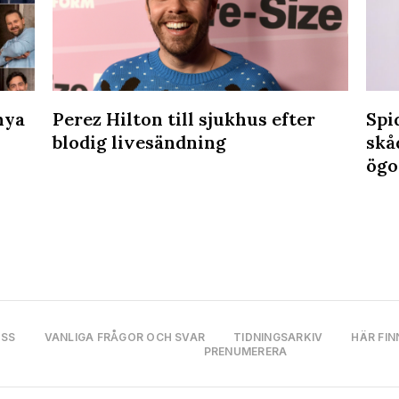
nya
Perez Hilton till sjukhus efter
Spi
blodig livesändning
skå
ögo
OSS
VANLIGA FRÅGOR OCH SVAR
TIDNINGSARKIV
HÄR FIN
PRENUMERERA