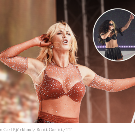
: Carl Björklund/ Scott Garfitt/TT