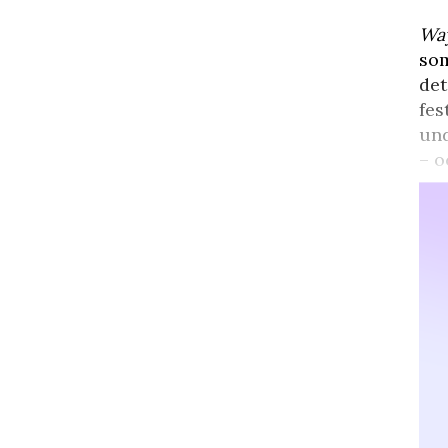
Wa
som
det
fes
und
– o