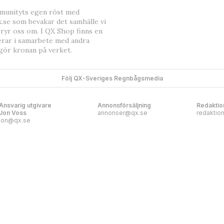
mmunityts egen röst med
.se som bevakar det samhälle vi
bryr oss om. I QX Shop finns en
erar i samarbete med andra
gör kronan på verket.
Följ QX-Sveriges Regnbågsmedia
Ansvarig utgivare
Annonsförsäljning
Redaktio
Jon Voss
annonser@qx.se
redaktio
jon@qx.se