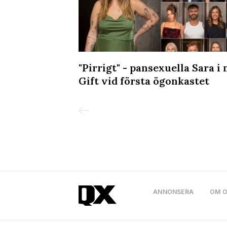
kvällen på
"Pirrigt" - pansexuella Sara i 
Gift vid första ögonkastet
ANNONSERA
OM 