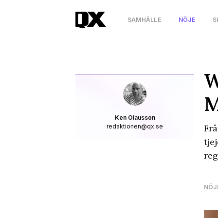
SAMHÄLLE
NÖJE
S
W
M
Ken Olausson
redaktionen@qx.se
Frå
tje
re
NÖJ