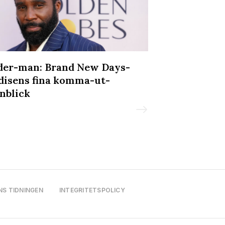
der-man: Brand New Days-
Dragikonen A
disens fina komma-ut-
till Sverige 
nblick
Malmöfestiva
NS TIDNINGEN
INTEGRITETSPOLICY