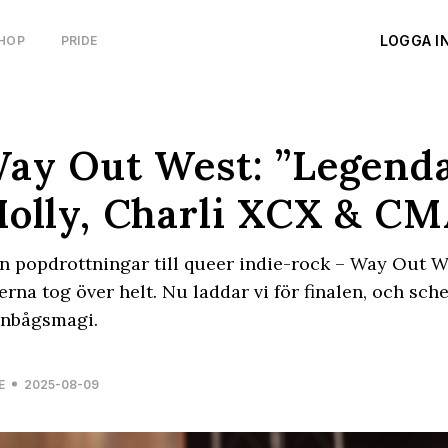
LOGGA I
HOP
PRIDE
ay Out West: ”Legenda
olly, Charli XCX & CM
n popdrottningar till queer indie-rock – Way Out W
jerna tog över helt. Nu laddar vi för finalen, och sc
gnbågsmagi.
E
2025-08-09