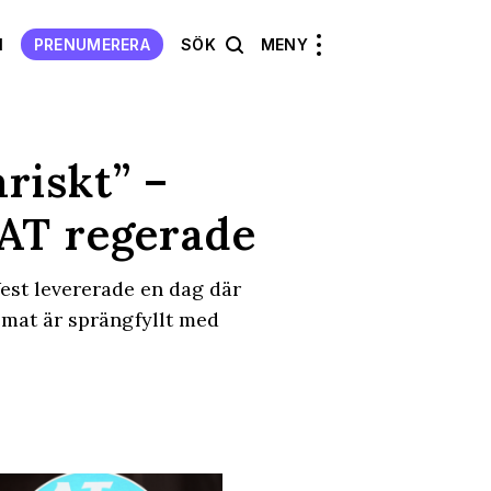
N
PRENUMERERA
SÖK
MENY
riskt” –
AT regerade
est levererade en dag där
hemat är sprängfyllt med