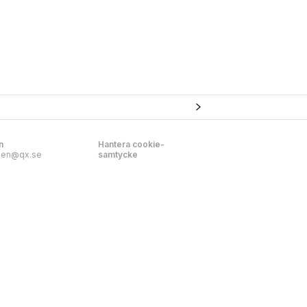
n
Hantera cookie-
nen@qx.se
samtycke