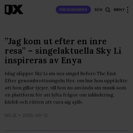
PRENUMERERA
SÖK
MENY
”Jag kom ut efter en inre
resa” – singelaktuella Sky Li
inspireras av Enya
Idag släpper Sky Li sin nya singel Before The End.
Efter genombrottssingeln Her, om hur hon upptäckte
att hon gillar tjejer, vill hon nu använda sin musik som
en plattform för att lyfta frågor om inkludering,
kärlek och rätten att vara sig själv.
NÖJE
2025-09-12