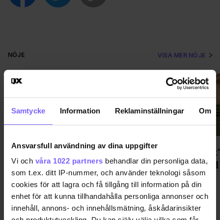
NÖJE
VISA MER NÖJE
Samtycke
Information
Reklaminställningar
Om
Ansvarsfull användning av dina uppgifter
Trailern till Connor Storries nya
"Pirrigt
Vi och
våra 1022 partners
behandlar din personliga data,
film April X är här
Gift vid
som t.ex. ditt IP-nummer, och använder teknologi såsom
cookies för att lagra och få tillgång till information på din
enhet för att kunna tillhandahålla personliga annonser och
innehåll, annons- och innehållsmätning, åskådarinsikter
och produktutveckling. Du kan själv välja vilka som får