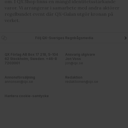
om. I QX Shop finns en mängd identitetsstärkande
Dessa kan i sin tur kombinera informationen med annan
varor. Vi arrangerar i samarbete med andra aktörer
information som du har tillhandahållit eller som de har
regelbundet event där QX-Galan utgör kronan på
samlat in när du har använt deras tjänster. Du godkänner
verket.
våra cookies vid fortsatt användande av vår webbplats.
Följ QX-Sveriges Regnbågsmedia
QX Förlag AB Box 17 218, S-104
Ansvarig utgivare
62 Stockholm, Sweden. +46-8
Jon Voss
7203001
jon@qx.se
Annonsförsäljning
Redaktion
annonser@qx.se
redaktionen@qx.se
Hantera cookie-samtycke