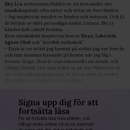
Sky Li:s
artistnamn föddes ur att hon under sitt
musikskapande ofta sitter och tittar ut över himlen.
– Jag inspireras mycket av himlen och naturen. Och Li
är början av mitt personliga namn, Linnea. Sky Li
kändes helt enkelt hemma.
Rent musikaliskt inspireras hon av
Enya, Labrinth,
Agnes Obel
och ”nordisk melankoli”.
– Enya är en artist jag lyssnat på sedan jag var fem år,
och min mamma lyssnade på henne när jag låg i
hennes mage. Hon är experimentell i sin musik, och
väldigt filmisk. Om man kollar in på min Pinterest så
ser man vad jag inspireras av, det ut som en vacker
skräckfilm med mycket naturbilder.
Signa upp dig för att
fortsätta läsa
För att fortsätta läsa hela artikeln, och
många andra artiklar på qx.se, behöver
du signa upp dig, det är helt gratis och