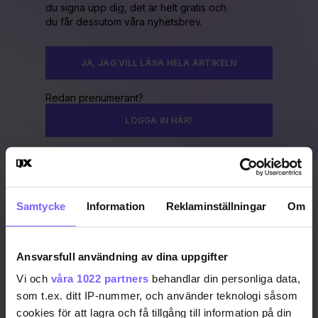
du signa upp dig, det är helt gratis och
du får dessutom våra nyhetsbrev.
JA, JAG VILL LÄSA HELA ARTIKELN
Redan prenumerant?
LOGGA IN HÄR!
Publicerad 2017-11-29
Uppdaterad 2017-11-30
Samtycke
Information
Reklaminställningar
Om
CLUB QUEER
GÖTEBORG
Ansvarsfull användning av dina uppgifter
Vi och
våra 1022 partners
behandlar din personliga data,
DELA DEN HÄR ARTIKELN
som t.ex. ditt IP-nummer, och använder teknologi såsom
cookies för att lagra och få tillgång till information på din