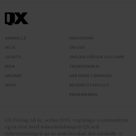
vidarebefordrar även sådana identifierare och annan
information från din enhet till de sociala medier och
annons- och analysföretag som vi samarbetar med.
Dessa kan i sin tur kombinera informationen med annan
information som du har tillhandahållit eller som de har
SAMHÄLLE
ANNONSERA
samlat in när du har använt deras tjänster. Du godkänner
våra cookies vid fortsatt användande av vår webbplats.
NÖJE
OM OSS
LIVSSTIL
VANLIGA FRÅGOR OCH SVAR
RESA
TIDNINGSARKIV
QRUISER
HÄR FINNS TIDNINGEN
SHOP
INTEGRITETSPOLICY
PRENUMERERA
QX Förlag AB är, sedan 1995, regnbågs-communityts
egen röst med månadstidningen QX och
nyhetstidningen qx.se som bevakar det samhälle vi