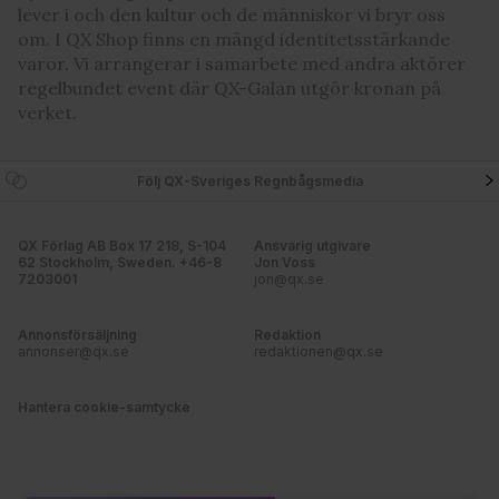
lever i och den kultur och de människor vi bryr oss
om. I QX Shop finns en mängd identitetsstärkande
varor. Vi arrangerar i samarbete med andra aktörer
regelbundet event där QX-Galan utgör kronan på
verket.
Följ QX-Sveriges Regnbågsmedia
QX Förlag AB Box 17 218, S-104
Ansvarig utgivare
62 Stockholm, Sweden. +46-8
Jon Voss
7203001
jon@qx.se
Annonsförsäljning
Redaktion
annonser@qx.se
redaktionen@qx.se
Hantera cookie-samtycke