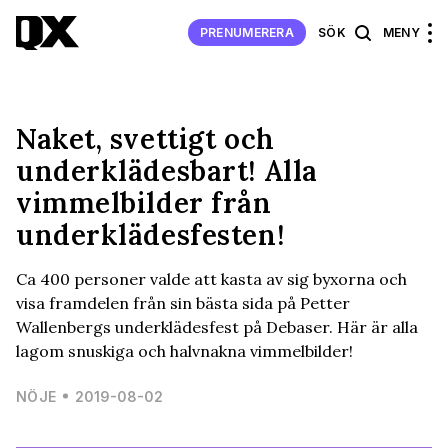
PRENUMERERA
SÖK
MENY
Naket, svettigt och
underklädesbart! Alla
vimmelbilder från
underklädesfesten!
Ca 400 personer valde att kasta av sig byxorna och
visa framdelen från sin bästa sida på Petter
Wallenbergs underklädesfest på Debaser. Här är alla
lagom snuskiga och halvnakna vimmelbilder!
NÖJE
2019-08-02