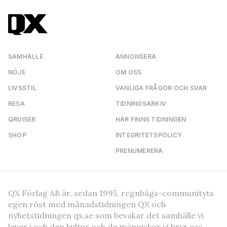
SAMHÄLLE
ANNONSERA
NÖJE
OM OSS
LIVSSTIL
VANLIGA FRÅGOR OCH SVAR
RESA
TIDNINGSARKIV
QRUISER
HÄR FINNS TIDNINGEN
SHOP
INTEGRITETSPOLICY
PRENUMERERA
QX Förlag AB är, sedan 1995, regnbågs-communityts
egen röst med månadstidningen QX och
nyhetstidningen qx.se som bevakar det samhälle vi
lever i och den kultur och de människor vi bryr oss