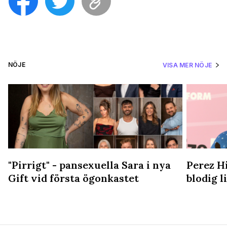
NÖJE
VISA MER NÖJE
"Pirrigt" - pansexuella Sara i nya
Perez Hi
Gift vid första ögonkastet
blodig 