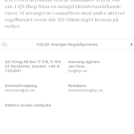
om. I QX Shop finns en mängd identitetsstärkande
varor. Vi arrangerar i samarbete med andra aktörer
regelbundet event där QX-Galan utgör kronan på
verket.
Följ QX-Sveriges Regnbågsmedia
QX Förlag AB Box 17 218, S-104
Ansvarig utgivare
62 Stockholm, Sweden. +46-8
Jon Voss
7203001
jon@qx.se
Annonsförsäljning
Redaktion
annonser@qx.se
redaktionen@qx.se
Hantera cookie-samtycke