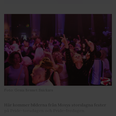
Foto: Genia Bennet Snickars
Här kommer bilderna från Moxys storslagna fester
på Pride-torsdagen och Pride-fredagen.