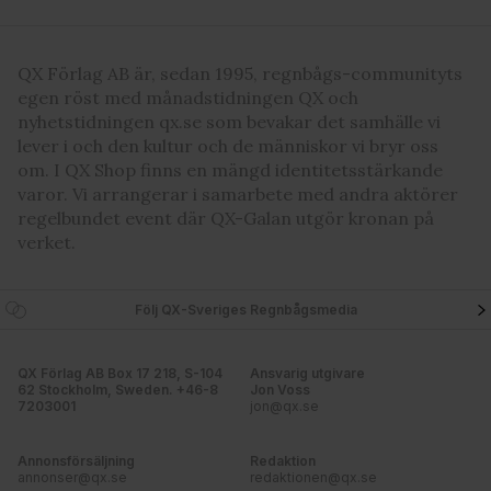
QX Förlag AB är, sedan 1995, regnbågs-communityts
egen röst med månadstidningen QX och
nyhetstidningen qx.se som bevakar det samhälle vi
lever i och den kultur och de människor vi bryr oss
om. I QX Shop finns en mängd identitetsstärkande
varor. Vi arrangerar i samarbete med andra aktörer
regelbundet event där QX-Galan utgör kronan på
verket.
Följ QX-Sveriges Regnbågsmedia
QX Förlag AB Box 17 218, S-104
Ansvarig utgivare
62 Stockholm, Sweden. +46-8
Jon Voss
7203001
jon@qx.se
Annonsförsäljning
Redaktion
annonser@qx.se
redaktionen@qx.se