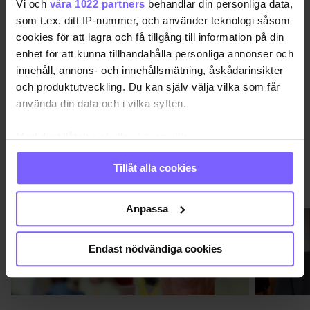
Vi och
våra 1022 partners
behandlar din personliga data,
MOXY
STOCKHOLM PRIDE 2022
som t.ex. ditt IP-nummer, och använder teknologi såsom
cookies för att lagra och få tillgång till information på din
enhet för att kunna tillhandahålla personliga annonser och
DELA DEN HÄR ARTIKELN
innehåll, annons- och innehållsmätning, åskådarinsikter
och produktutveckling. Du kan själv välja vilka som får
använda din data och i vilka syften.
Med din tillåtelse skulle vi även vilja:
Samla in information om din geografiska plats
Tillåt alla cookies
som kan ha en noggrannhet på upp till flera meter
VIMMEL
VISA MER VIMMEL
Identifiera din enhet genom att aktivt skanna den
för specifika kännetecken (fingeravtryck)
Anpassa
Ta reda på mer om hur dina personliga uppgifter
behandlas och ställ in dina preferenser i
detaljsektionen
.
Endast nödvändiga cookies
Du kan ändra eller dra tillbaka ditt samtycke när som
helst från cookie-förklaringen.
Vi använder enhetsidentifierare för att anpassa innehållet