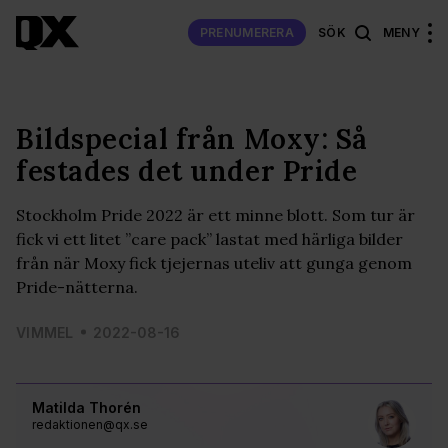
PRENUMERERA
SÖK
MENY
Bildspecial från Moxy: Så
festades det under Pride
Stockholm Pride 2022 är ett minne blott. Som tur är
fick vi ett litet ”care pack” lastat med härliga bilder
från när Moxy fick tjejernas uteliv att gunga genom
Pride-nätterna.
VIMMEL
2022-08-16
Matilda Thorén
redaktionen@qx.se