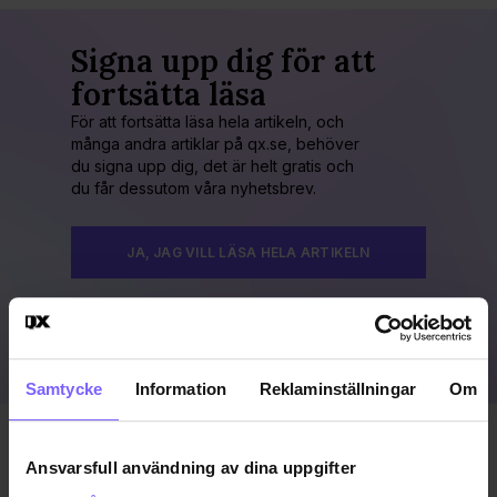
Signa upp dig för att
fortsätta läsa
För att fortsätta läsa hela artikeln, och
många andra artiklar på qx.se, behöver
du signa upp dig, det är helt gratis och
du får dessutom våra nyhetsbrev.
JA, JAG VILL LÄSA HELA ARTIKELN
Redan prenumerant?
LOGGA IN HÄR!
Samtycke
Information
Reklaminställningar
Om
Publicerad 2022-08-16
Ansvarsfull användning av dina uppgifter