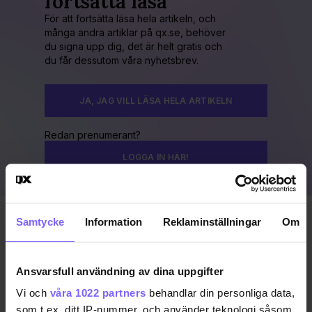
fortsätta läsa
För att fortsätta läsa hela artikeln, och
många andra artiklar på qx.se, behöver
du signa upp dig, det är helt gratis och
du får dessutom våra nyhetsbrev.
JA, JAG VILL LÄSA HELA ARTIKELN
Redan prenumerant?
LOGGA IN HÄR!
Samtycke
Information
Reklaminställningar
Om
Publicerad 2022-09-27
Uppdaterad 2022-09-27
Ansvarsfull användning av dina uppgifter
CLUB QUEER
GÖTEBORG
Vi och
våra 1022 partners
behandlar din personliga data,
som t.ex. ditt IP-nummer, och använder teknologi såsom