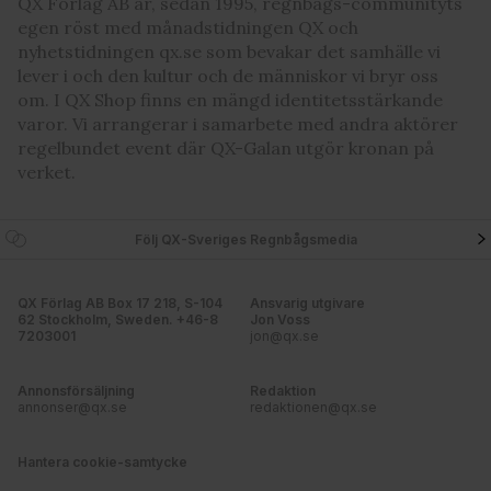
QX Förlag AB är, sedan 1995, regnbågs-communityts
egen röst med månadstidningen QX och
nyhetstidningen qx.se som bevakar det samhälle vi
lever i och den kultur och de människor vi bryr oss
om. I QX Shop finns en mängd identitetsstärkande
varor. Vi arrangerar i samarbete med andra aktörer
regelbundet event där QX-Galan utgör kronan på
verket.
Följ QX-Sveriges Regnbågsmedia
QX Förlag AB Box 17 218, S-104
Ansvarig utgivare
62 Stockholm, Sweden. +46-8
Jon Voss
7203001
jon@qx.se
Annonsförsäljning
Redaktion
annonser@qx.se
redaktionen@qx.se
Hantera cookie-samtycke