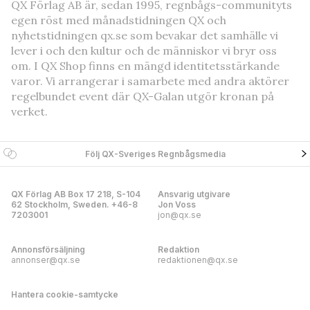
QX Förlag AB är, sedan 1995, regnbågs-communityts
egen röst med månadstidningen QX och
nyhetstidningen qx.se som bevakar det samhälle vi
lever i och den kultur och de människor vi bryr oss
om. I QX Shop finns en mängd identitetsstärkande
varor. Vi arrangerar i samarbete med andra aktörer
regelbundet event där QX-Galan utgör kronan på
verket.
Följ QX-Sveriges Regnbågsmedia
QX Förlag AB Box 17 218, S-104
Ansvarig utgivare
62 Stockholm, Sweden. +46-8
Jon Voss
7203001
jon@qx.se
Annonsförsäljning
Redaktion
annonser@qx.se
redaktionen@qx.se
Hantera cookie-samtycke