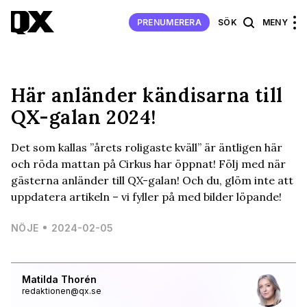
PRENUMERERA
SÖK
MENY
Här anländer kändisarna till
QX-galan 2024!
Det som kallas ”årets roligaste kväll” är äntligen här
och röda mattan på Cirkus har öppnat! Följ med när
gästerna anländer till QX-galan! Och du, glöm inte att
uppdatera artikeln – vi fyller på med bilder löpande!
NÖJE
2024-02-05
Matilda Thorén
redaktionen@qx.se