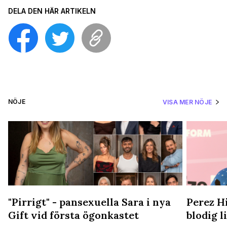
DELA DEN HÄR ARTIKELN
NÖJE
VISA MER NÖJE
"Pirrigt" - pansexuella Sara i nya
Perez Hi
Gift vid första ögonkastet
blodig 