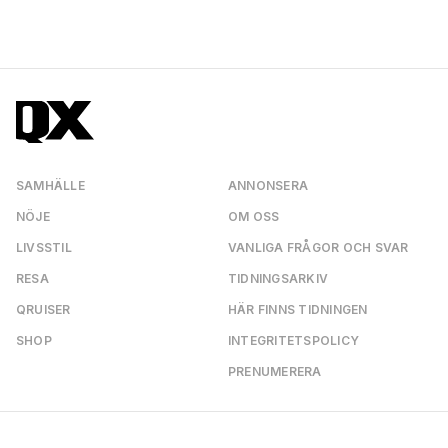
SAMHÄLLE
ANNONSERA
NÖJE
OM OSS
LIVSSTIL
VANLIGA FRÅGOR OCH SVAR
RESA
TIDNINGSARKIV
QRUISER
HÄR FINNS TIDNINGEN
SHOP
INTEGRITETSPOLICY
PRENUMERERA