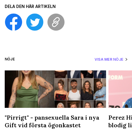
DELA DEN HÄR ARTIKELN
NÖJE
VISA MER NÖJE
"Pirrigt" - pansexuella Sara i nya
Perez Hi
Gift vid första ögonkastet
blodig 