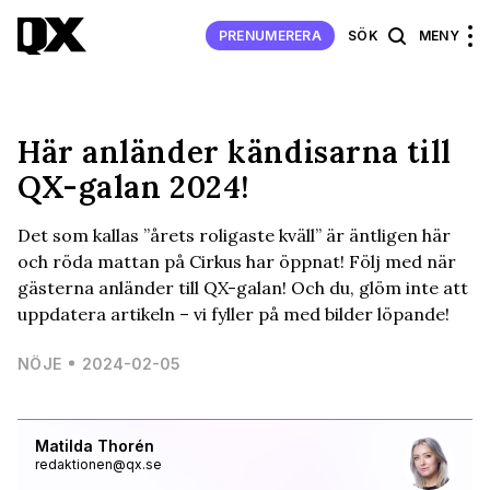
PRENUMERERA
SÖK
MENY
Här anländer kändisarna till
QX-galan 2024!
Det som kallas ”årets roligaste kväll” är äntligen här
och röda mattan på Cirkus har öppnat! Följ med när
gästerna anländer till QX-galan! Och du, glöm inte att
uppdatera artikeln – vi fyller på med bilder löpande!
NÖJE
2024-02-05
Matilda Thorén
redaktionen@qx.se