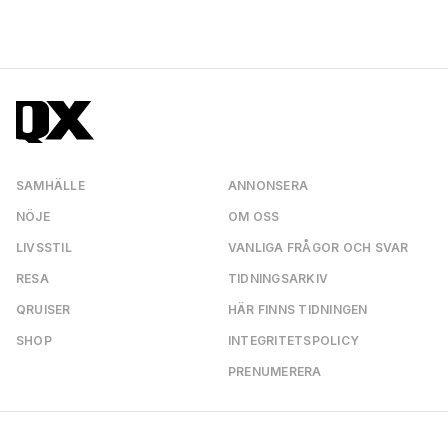
SAMHÄLLE
ANNONSERA
NÖJE
OM OSS
LIVSSTIL
VANLIGA FRÅGOR OCH SVAR
RESA
TIDNINGSARKIV
QRUISER
HÄR FINNS TIDNINGEN
SHOP
INTEGRITETSPOLICY
PRENUMERERA