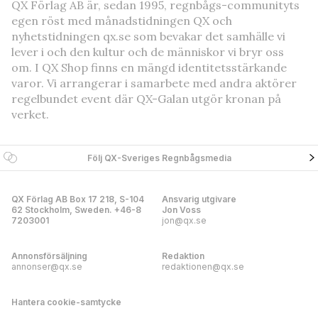
QX Förlag AB är, sedan 1995, regnbågs-communityts
egen röst med månadstidningen QX och
nyhetstidningen qx.se som bevakar det samhälle vi
lever i och den kultur och de människor vi bryr oss
om. I QX Shop finns en mängd identitetsstärkande
varor. Vi arrangerar i samarbete med andra aktörer
regelbundet event där QX-Galan utgör kronan på
verket.
Följ QX-Sveriges Regnbågsmedia
QX Förlag AB Box 17 218, S-104
Ansvarig utgivare
62 Stockholm, Sweden. +46-8
Jon Voss
7203001
jon@qx.se
Annonsförsäljning
Redaktion
annonser@qx.se
redaktionen@qx.se
Hantera cookie-samtycke