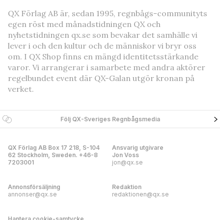
QX Förlag AB är, sedan 1995, regnbågs-communityts
egen röst med månadstidningen QX och
nyhetstidningen qx.se som bevakar det samhälle vi
lever i och den kultur och de människor vi bryr oss
om. I QX Shop finns en mängd identitetsstärkande
varor. Vi arrangerar i samarbete med andra aktörer
regelbundet event där QX-Galan utgör kronan på
verket.
Följ QX-Sveriges Regnbågsmedia
QX Förlag AB Box 17 218, S-104
Ansvarig utgivare
62 Stockholm, Sweden. +46-8
Jon Voss
7203001
jon@qx.se
Annonsförsäljning
Redaktion
annonser@qx.se
redaktionen@qx.se
Hantera cookie-samtycke