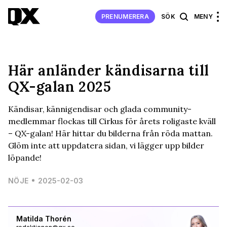
PRENUMERERA
SÖK
MENY
Här anländer kändisarna till
QX-galan 2025
Kändisar, kännigendisar och glada community-
medlemmar flockas till Cirkus för årets roligaste kväll
– QX-galan! Här hittar du bilderna från röda mattan.
Glöm inte att uppdatera sidan, vi lägger upp bilder
löpande!
NÖJE
2025-02-03
Matilda Thorén