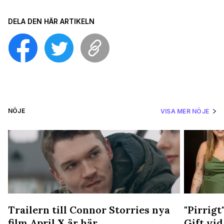
DELA DEN HÄR ARTIKELN
NÖJE
VISA MER NÖJE
Trailern till Connor Storries nya
"Pirrigt
film April X är här
Gift vid