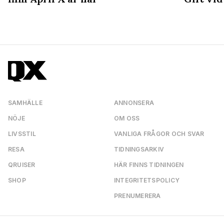
SAMHÄLLE
ANNONSERA
NÖJE
OM OSS
LIVSSTIL
VANLIGA FRÅGOR OCH SVAR
RESA
TIDNINGSARKIV
QRUISER
HÄR FINNS TIDNINGEN
SHOP
INTEGRITETSPOLICY
PRENUMERERA