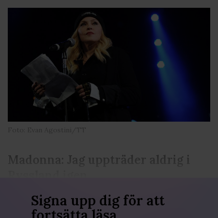
Foto: Evan Agostini/TT
Madonna: Jag uppträder aldrig i
Ryssland igen
Signa upp dig för att
fortsätta läsa