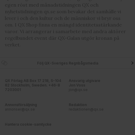
egen röst med månadstidningen QX och
nyhetstidningen qx.se som bevakar det samhälle vi
lever i och den kultur och de människor vi bryr oss
om. I QX Shop finns en mängd identitetsstärkande
varor. Vi arrangerar i samarbete med andra aktörer
regelbundet event där QX-Galan utgör kronan på
verket.
Följ QX-Sveriges Regnbågsmedia
QX Förlag AB Box 17 218, S-104
Ansvarig utgivare
62 Stockholm, Sweden. +46-8
Jon Voss
7203001
jon@qx.se
Annonsförsäljning
Redaktion
annonser@qx.se
redaktionen@qx.se
Hantera cookie-samtycke