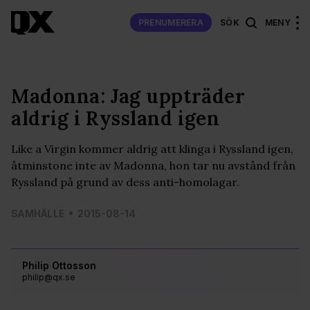
PRENUMERERA
SÖK
MENY
Madonna: Jag uppträder
aldrig i Ryssland igen
Like a Virgin kommer aldrig att klinga i Ryssland igen,
åtminstone inte av Madonna, hon tar nu avstånd från
Ryssland på grund av dess anti-homolagar.
SAMHÄLLE
2015-08-14
Philip Ottosson
philip@qx.se