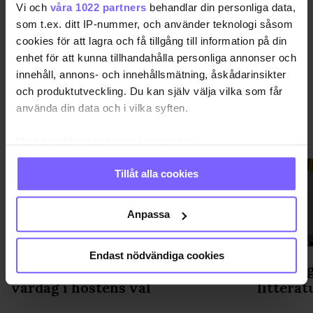
DELA DEN HÄR ARTIKELN
Vi och
våra 1022 partners
behandlar din personliga data,
som t.ex. ditt IP-nummer, och använder teknologi såsom
cookies för att lagra och få tillgång till information på din
enhet för att kunna tillhandahålla personliga annonser och
innehåll, annons- och innehållsmätning, åskådarinsikter
och produktutveckling. Du kan själv välja vilka som får
använda din data och i vilka syften.
SAMHÄLLE
VISA MER SAMHÄLLE
Med din tillåtelse skulle vi även vilja:
Samla in information om din geografiska plats
Tillåt alla cookies
som kan ha en noggrannhet på upp till flera meter
Identifiera din enhet genom att aktivt skanna den
för specifika kännetecken (fingeravtryck)
Anpassa
Ta reda på mer om hur dina personliga uppgifter
behandlas och ställ in dina preferenser i
detaljsektionen
.
Endast nödvändiga cookies
Du kan ändra eller dra tillbaka ditt samtycke när som
QX Ledarstick: Räkna in hela din
Regnbåg
helst från cookie-förklaringen.
vardag i höstens val
litterat