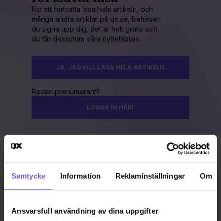
För att fortsätta läsa hela artikeln, och
många andra artiklar på qx.se, behöver
du signa upp dig, det är helt gratis och
du får dessutom våra nyhetsbrev.
JA, JAG VILL LÄSA HELA ARTIKELN
Redan prenumerant?
LOGGA IN HÄR!
Publicerad 2015-08-14
Uppdaterad 2016-12-08
Samtycke
Information
Reklaminställningar
Om
MADONNA
RYSSLAND
Ansvarsfull användning av dina uppgifter