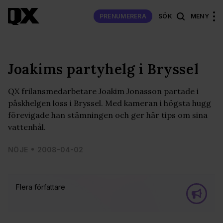
PRENUMERERA
SÖK
MENY
Joakims partyhelg i Bryssel
QX frilansmedarbetare Joakim Jonasson partade i
påskhelgen loss i Bryssel. Med kameran i högsta hugg
förevigade han stämningen och ger här tips om sina
vattenhål.
NÖJE
2008-04-02
Flera författare