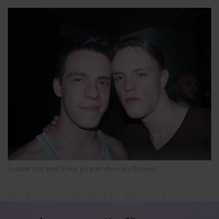
Joakim (th) med Dave på partybesök i Bryssel
Joakims partyhelg i Bryssel