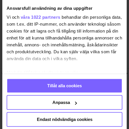
Ansvarsfull användning av dina uppgifter
QX Förlag AB är, sedan 1995, regnbågs-communityts
Vi och
våra 1022 partners
behandlar din personliga data,
egen röst med månadstidningen QX och
nyhetstidningen qx.se som bevakar det samhälle vi
som t.ex. ditt IP-nummer, och använder teknologi såsom
lever i och den kultur och de människor vi bryr oss
cookies för att lagra och få tillgång till information på din
om. I QX Shop finns en mängd identitetsstärkande
enhet för att kunna tillhandahålla personliga annonser och
varor. Vi arrangerar i samarbete med andra aktörer
innehåll, annons- och innehållsmätning, åskådarinsikter
regelbundet event där QX-Galan utgör kronan på
och produktutveckling. Du kan själv välja vilka som får
verket.
använda din data och i vilka syften.
Med din tillåtelse skulle vi även vilja:
Följ QX-Sveriges Regnbågsmedia
Samla in information om din geografiska plats
Tillåt alla cookies
som kan ha en noggrannhet på upp till flera meter
QX Förlag AB Box 17 218, S-104
Ansvarig utgivare
Identifiera din enhet genom att aktivt skanna den
62 Stockholm, Sweden. +46-8
Jon Voss
7203001
jon@qx.se
för specifika kännetecken (fingeravtryck)
Anpassa
Ta reda på mer om hur dina personliga uppgifter
Annonsförsäljning
Redaktion
behandlas och ställ in dina preferenser i
detaljsektionen
.
annonser@qx.se
redaktionen@qx.se
Endast nödvändiga cookies
Du kan ändra eller dra tillbaka ditt samtycke när som