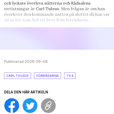
och lyckats överleva nätterna och Rådsalens
utröstningar är
Carl
Tuleus
. Men frågan är om han
överlever den kommande natten på slottet då han var
en av tre som fick ett brev från förrädarna…
Publicerad 2026-05-08
CARL TULEUS
FÖRRÄDARNA
TV4
DELA DEN HÄR ARTIKELN