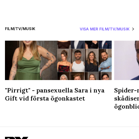
FILM/TV/MUSIK
VISA MER FILM/TV/MUSIK
"Pirrigt" - pansexuella Sara i nya
Spider-
Gift vid första ögonkastet
skådise
ögonbli