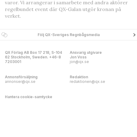
varor. Vi arrangerar i samarbete med andra aktörer
regelbundet event där QX-Galan utgör kronan på
verket.
Följ QX-Sveriges Regnbågsmedia
QX Förlag AB Box 17 218, S-104
Ansvarig utgivare
62 Stockholm, Sweden. +46-8
Jon Voss
7203001
jon@qx.se
Annonsförsäljning
Redaktion
annonser@qx.se
redaktionen@qx.se
Hantera cookie-samtycke