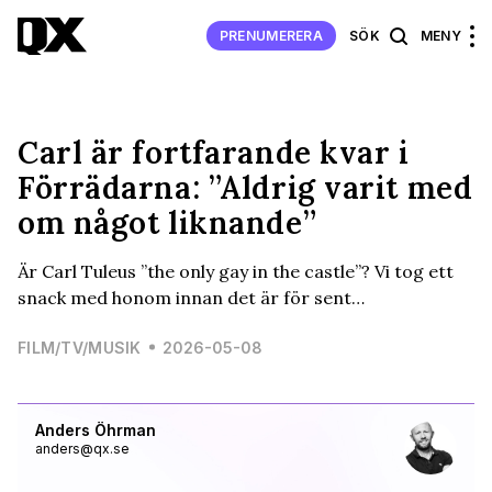
PRENUMERERA
SÖK
MENY
Carl är fortfarande kvar i
Förrädarna: ”Aldrig varit med
om något liknande”
Är Carl Tuleus ”the only gay in the castle”? Vi tog ett
snack med honom innan det är för sent…
FILM/TV/MUSIK
2026-05-08
Anders Öhrman
anders@qx.se