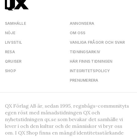
SAMHÄLLE
ANNONSERA
NÖJE
OM OSS
LIVSSTIL
VANLIGA FRÅGOR OCH SVAR
RESA
TIDNINGSARKIV
QRUISER
HÄR FINNS TIDNINGEN
SHOP
INTEGRITETSPOLICY
PRENUMERERA
QX Förlag AB är, sedan 1995, regnbågs-communityts
egen röst med månadstidningen QX och
nyhetstidningen qx.se som bevakar det samhälle vi
lever i och den kultur och de människor vi bryr oss
om. I QX Shop finns en mängd identitetsstärkande