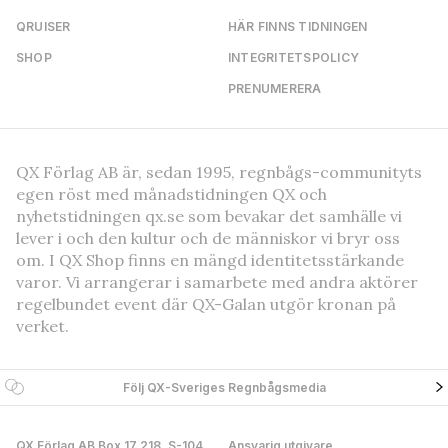
QRUISER
HÄR FINNS TIDNINGEN
SHOP
INTEGRITETSPOLICY
PRENUMERERA
QX Förlag AB är, sedan 1995, regnbågs-communityts
egen röst med månadstidningen QX och
nyhetstidningen qx.se som bevakar det samhälle vi
lever i och den kultur och de människor vi bryr oss
om. I QX Shop finns en mängd identitetsstärkande
varor. Vi arrangerar i samarbete med andra aktörer
regelbundet event där QX-Galan utgör kronan på
verket.
Följ QX-Sveriges Regnbågsmedia
QX Förlag AB Box 17 218, S-104
Ansvarig utgivare