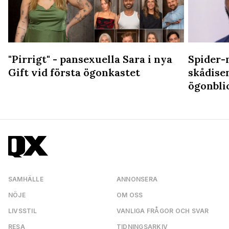
"Pirrigt" - pansexuella Sara i nya
Spider-
Gift vid första ögonkastet
skådise
ögonbli
SAMHÄLLE
ANNONSERA
NÖJE
OM OSS
LIVSSTIL
VANLIGA FRÅGOR OCH SVAR
RESA
TIDNINGSARKIV