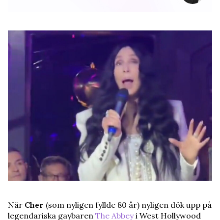
När
Cher
(som nyligen fyllde 80 år) nyligen dök upp på
legendariska gaybaren
The Abbey
i West Hollywood