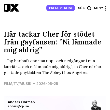
PRENUMERERA
SÖK
MENY
Här tackar Cher för stödet
från gayfansen: ”Ni lämnade
mig aldrig”
– Jag har haft enorma upp- och nedgångar i min
karriär … och ni lämnade mig aldrig”, sa Cher när hon
gästade gayklubben The Abbey i Los Angeles.
FILM/TV/MUSIK
2026-05-25
Anders Öhrman
anders@qx.se