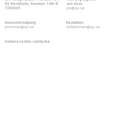
62 Stockholm, Sweden. +46-8
Jon Voss
7203001
jon@qx.se
Annonsförsäljning
Redaktion
annonser@qx.se
redaktionen@qx.se
Hantera cookie-samtycke