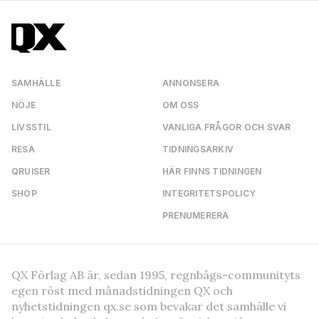
SAMHÄLLE
ANNONSERA
NÖJE
OM OSS
LIVSSTIL
VANLIGA FRÅGOR OCH SVAR
RESA
TIDNINGSARKIV
QRUISER
HÄR FINNS TIDNINGEN
SHOP
INTEGRITETSPOLICY
PRENUMERERA
QX Förlag AB är, sedan 1995, regnbågs-communityts
egen röst med månadstidningen QX och
nyhetstidningen qx.se som bevakar det samhälle vi