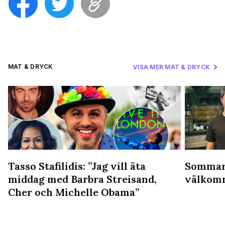
MAT & DRYCK
VISA MER MAT & DRYCK
Tasso Stafilidis: ”Jag vill äta
Sommars
middag med Barbra Streisand,
välkomn
Cher och Michelle Obama”