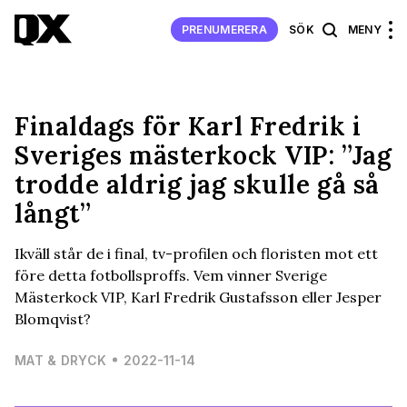
PRENUMERERA
SÖK
MENY
Finaldags för Karl Fredrik i
Sveriges mästerkock VIP: ”Jag
trodde aldrig jag skulle gå så
långt”
Ikväll står de i final, tv-profilen och floristen mot ett
före detta fotbollsproffs. Vem vinner Sverige
Mästerkock VIP, Karl Fredrik Gustafsson eller Jesper
Blomqvist?
MAT & DRYCK
2022-11-14