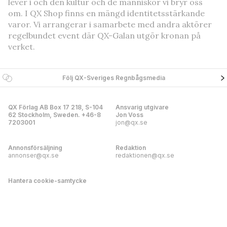
lever i och den kultur och de människor vi bryr oss
om. I QX Shop finns en mängd identitetsstärkande
varor. Vi arrangerar i samarbete med andra aktörer
regelbundet event där QX-Galan utgör kronan på
verket.
Följ QX-Sveriges Regnbågsmedia
QX Förlag AB Box 17 218, S-104
Ansvarig utgivare
62 Stockholm, Sweden. +46-8
Jon Voss
7203001
jon@qx.se
Annonsförsäljning
Redaktion
annonser@qx.se
redaktionen@qx.se
Hantera cookie-samtycke