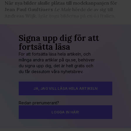
När nya bilder skulle plåtas till modekanpanjen för
Jean Paul Gaultiuers
Le Male
hörde de av sig till
Andreas Wijk
. Igår togs bilderna på en ö i Italien.
Signa upp dig för att
fortsätta läsa
För att fortsätta läsa hela artikeln, och
många andra artiklar på qx.se, behöver
du signa upp dig, det är helt gratis och
du får dessutom våra nyhetsbrev.
JA, JAG VILL LÄSA HELA ARTIKELN
Redan prenumerant?
LOGGA IN HÄR!