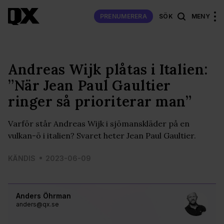
PRENUMERERA
SÖK
MENY
Andreas Wijk plåtas i Italien:
”När Jean Paul Gaultier
ringer så prioriterar man”
Varför står Andreas Wijk i sjömanskläder på en
vulkan-ö i italien? Svaret heter Jean Paul Gaultier.
KÄNDIS
2023-06-09
Anders Öhrman
anders@qx.se