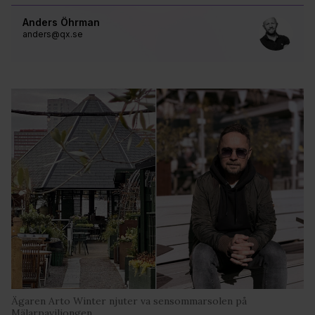
Anders Öhrman
anders@qx.se
Ägaren Arto Winter njuter va sensommarsolen på
Mälarpaviljongen.