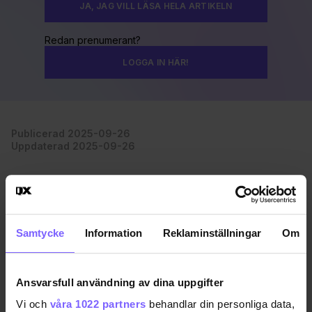
JA, JAG VILL LÄSA HELA ARTIKELN
Redan prenumerant?
LOGGA IN HÄR!
Publicerad 2025-09-26
Uppdaterad 2025-09-26
MÄLARPAVILJONGEN
DELA DEN HÄR ARTIKELN
Samtycke
Information
Reklaminställningar
Om
Ansvarsfull användning av dina uppgifter
Vi och
våra 1022 partners
behandlar din personliga data,