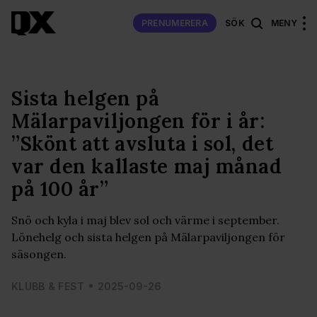
PRENUMERERA
SÖK
MENY
Sista helgen på
Mälarpaviljongen för i år:
”Skönt att avsluta i sol, det
var den kallaste maj månad
på 100 år”
Snö och kyla i maj blev sol och värme i september.
Lönehelg och sista helgen på Mälarpaviljongen för
säsongen.
KLUBB & FEST
2025-09-26