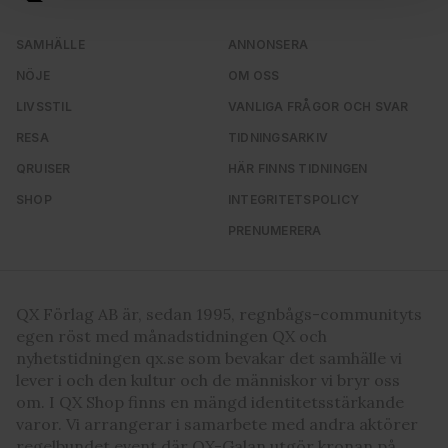
och annonserna till användarna, tillhandahålla funktioner
för sociala medier och analysera vår trafik. Vi
SAMHÄLLE
ANNONSERA
vidarebefordrar även sådana identifierare och annan
information från din enhet till de sociala medier och
NÖJE
OM OSS
annons- och analysföretag som vi samarbetar med.
LIVSSTIL
VANLIGA FRÅGOR OCH SVAR
Dessa kan i sin tur kombinera informationen med annan
RESA
TIDNINGSARKIV
information som du har tillhandahållit eller som de har
QRUISER
HÄR FINNS TIDNINGEN
samlat in när du har använt deras tjänster. Du godkänner
våra cookies vid fortsatt användande av vår webbplats.
SHOP
INTEGRITETSPOLICY
PRENUMERERA
QX Förlag AB är, sedan 1995, regnbågs-communityts
egen röst med månadstidningen QX och
nyhetstidningen qx.se som bevakar det samhälle vi
lever i och den kultur och de människor vi bryr oss
om. I QX Shop finns en mängd identitetsstärkande
varor. Vi arrangerar i samarbete med andra aktörer
regelbundet event där QX-Galan utgör kronan på