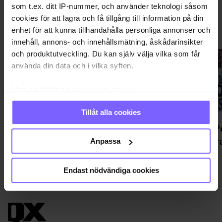
som t.ex. ditt IP-nummer, och använder teknologi såsom
cookies för att lagra och få tillgång till information på din
enhet för att kunna tillhandahålla personliga annonser och
KLUBB & FEST
VISA MER KLUBB & FEST
innehåll, annons- och innehållsmätning, åskådarinsikter
och produktutveckling. Du kan själv välja vilka som får
använda din data och i vilka syften.
Med din tillåtelse skulle vi även vilja:
Samla in information om din geografiska plats
Tillåt alla cookies
som kan ha en noggrannhet på upp till flera meter
Bilderna från Stockholm Leather
Pride: P
Identifiera din enhet genom att aktivt skanna den
Social - och snart blir det ännu
på Södr
för specifika kännetecken (fingeravtryck)
Anpassa
mer LäderPride
Ta reda på mer om hur dina personliga uppgifter
behandlas och ställ in dina preferenser i
detaljsektionen
.
Endast nödvändiga cookies
Du kan ändra eller dra tillbaka ditt samtycke när som
helst från cookie-förklaringen.
Vi använder enhetsidentifierare för att anpassa innehållet