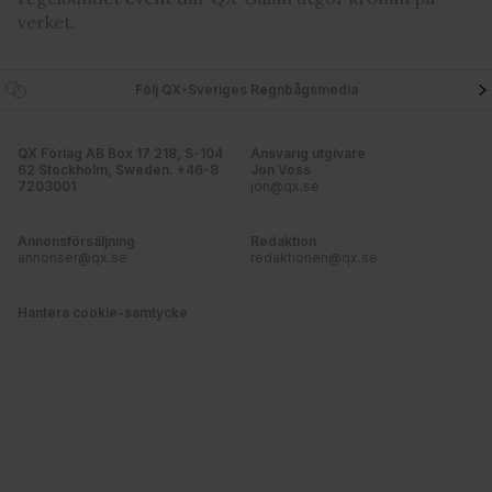
verket.
Följ QX-Sveriges Regnbågsmedia
QX Förlag AB Box 17 218, S-104
Ansvarig utgivare
62 Stockholm, Sweden. +46-8
Jon Voss
7203001
jon@qx.se
Annonsförsäljning
Redaktion
annonser@qx.se
redaktionen@qx.se
Hantera cookie-samtycke