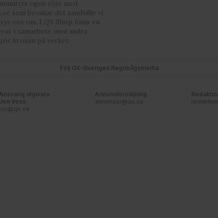
mmunityts egen röst med
.se som bevakar det samhälle vi
bryr oss om. I QX Shop finns en
erar i samarbete med andra
gör kronan på verket.
Följ QX-Sveriges Regnbågsmedia
Ansvarig utgivare
Annonsförsäljning
Redaktio
Jon Voss
annonser@qx.se
redaktio
jon@qx.se