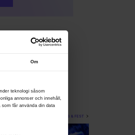
Om
änder teknologi såsom
rsonliga annonser och innehåll,
a som får använda din data
VISA MER KLUBB & FEST