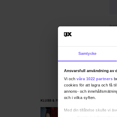
Publ
Uppd
QX
Samtycke
DEL
Ansvarsfull användning av d
Vi och
våra 1022 partners
be
cookies för att lagra och få t
annons- och innehållsmätning
och i vilka syften.
KLUBB & FEST
Med din tillåtelse skulle vi äve