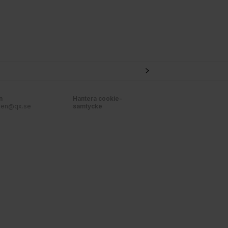
n
Hantera cookie-
nen@qx.se
samtycke