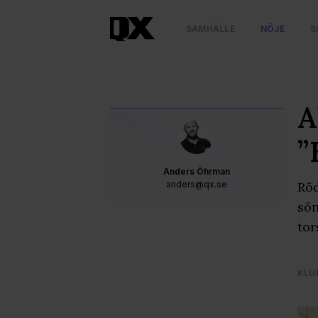
SAMHÄLLE
NÖJE
S
A
”
Anders Öhrman
anders@qx.se
Röd
sön
tor
KLU