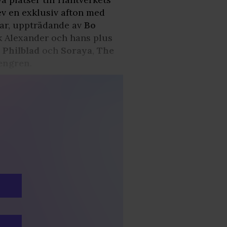
lev en exklusiv afton med
kar, uppträdande av
Bo
k Alexander och hans plus
Philblad
och
Soraya
,
The
engren
.