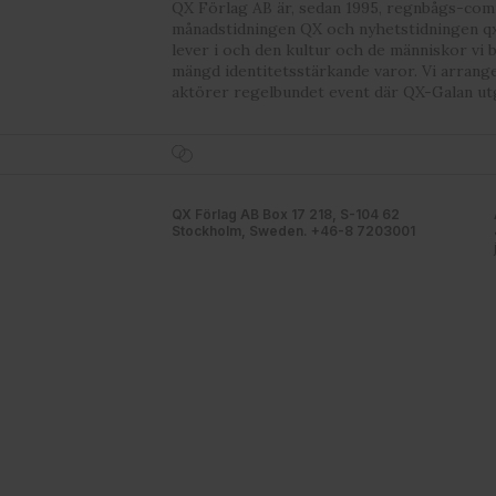
QX Förlag AB är, sedan 1995, regnbågs-co
månadstidningen QX och nyhetstidningen qx
lever i och den kultur och de människor vi 
mängd identitetsstärkande varor. Vi arrang
aktörer regelbundet event där QX-Galan ut
QX Förlag AB Box 17 218, S-104 62
Stockholm, Sweden. +46-8 7203001