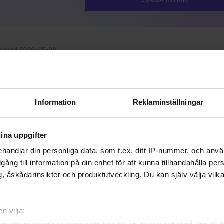
icerad 2026-05-08
aterad 2026-05-08
 HAPPY SUNDAY
Information
Reklaminställningar
A DEN HÄR ARTIKELN
ina uppgifter
handlar din personliga data, som t.ex. ditt IP-nummer, och anv
illgång till information på din enhet för att kunna tillhandahålla pe
, åskådarinsikter och produktutveckling. Du kan själv välja vilk
n vilja: