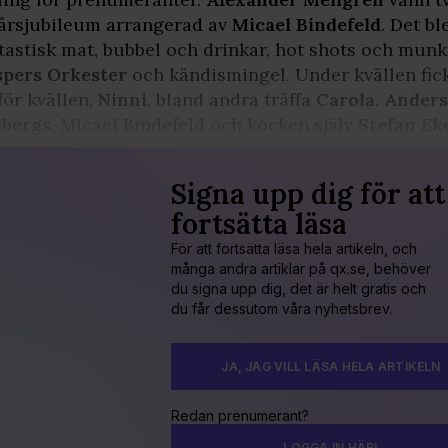
årsjubileum arrangerad av
Micael
Bindefeld
. Det b
tastisk mat, bubbel och drinkar, hot shots och mun
spers Orkester
och kändismingel. Under kvällen fic
för kvällen,
Ninni
, bland andra träffa
Carola
.
Anders
lbergs
, Micael Bindefeld och kocken själv
Stefan
Ek
Signa upp dig för att
fortsätta läsa
För att fortsätta läsa hela artikeln, och
många andra artiklar på qx.se, behöver
du signa upp dig, det är helt gratis och
du får dessutom våra nyhetsbrev.
JA, JAG VILL LÄSA HELA ARTIKELN
Redan prenumerant?
LOGGA IN HÄR!