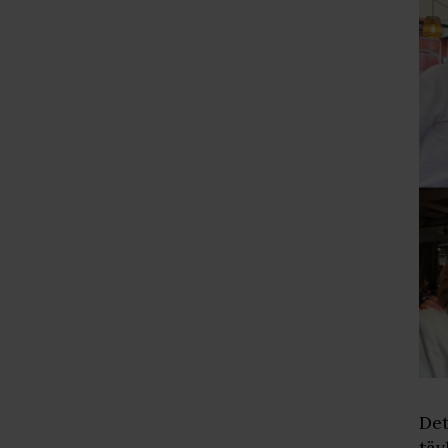
Det
täv