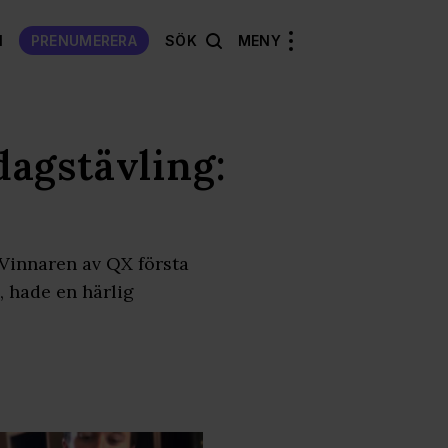
N
PRENUMERERA
SÖK
MENY
agstävling:
Vinnaren av QX första
 hade en härlig