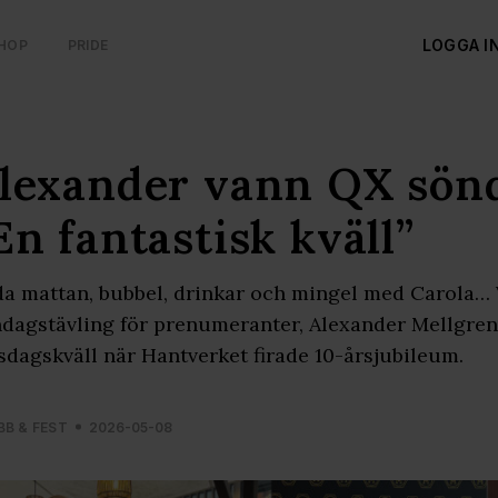
LOGGA I
HOP
PRIDE
lexander vann QX sönd
En fantastisk kväll”
a mattan, bubbel, drinkar och mingel med Carola… 
dagstävling för prenumeranter, Alexander Mellgren,
sdagskväll när Hantverket firade 10-årsjubileum.
BB & FEST
2026-05-08