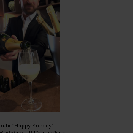
första ”Happy Sunday”-
å platser till Hantverkets