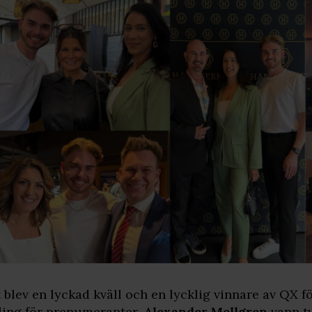
 blev en lyckad kväll och en lycklig vinnare av QX 
ling för prenumeranter.
Alexander
Mellgren
vann tv