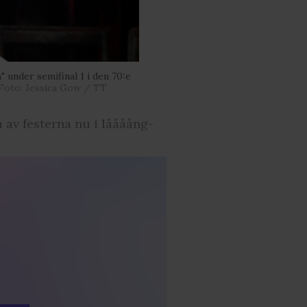
 under semifinal 1 i den 70:e
Foto: Jessica Gow / TT
a av festerna nu i låååång-