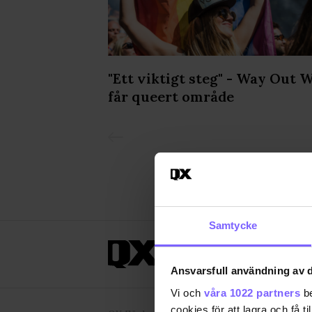
sexigt"- FIST
"Ett viktigt steg" - Way Out 
cia
får queert område
Samtycke
ANNONSERA
OM 
Ansvarsfull användning av d
Vi och
våra 1022 partners
be
cookies för att lagra och få t