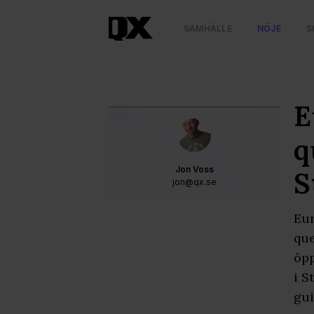
SAMHÄLLE
NÖJE
S
E
q
Jon Voss
S
jon@qx.se
Eur
que
öpp
i S
gui