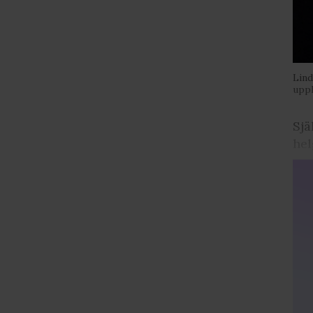
Lind
uppl
Sjä
hel