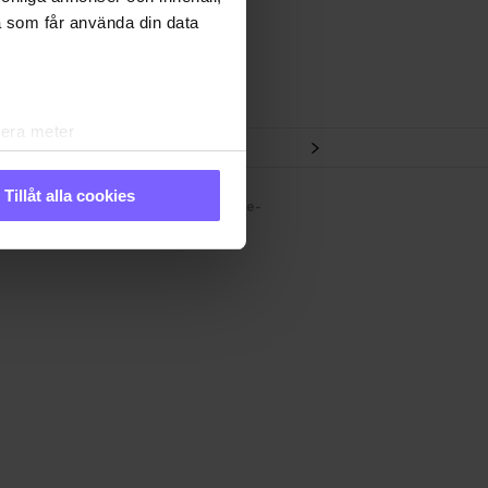
a som får använda din data
lera meter
ryck)
ljsektionen
. Du kan ändra
Tillåt alla cookies
n
Hantera cookie-
nen@qx.se
samtycke
andahålla funktioner för
n information från din enhet
 tur kombinera informationen
 deras tjänster. Du