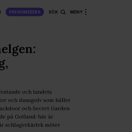
N
PRENUMERERA
SÖK
MENY
helgen:
g,
festande och landets
ster och dansgolv som håller
 Backdoor och Secret Garden
de på Gotland: här är
där schlagerkärlek möter