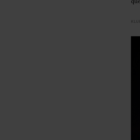
que
KLU