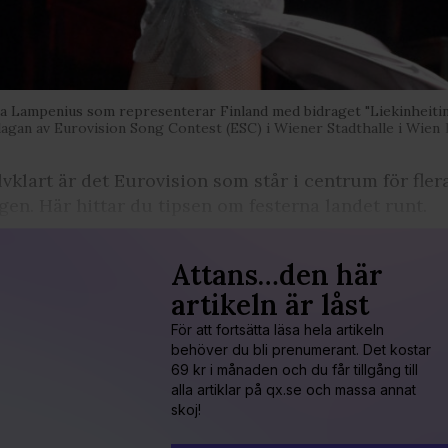
a Lampenius som representerar Finland med bidraget "Liekinheitin"
agan av Eurovision Song Contest (ESC) i Wiener Stadthalle i Wien
lvklart är det Eurovision som står i centrum för fler
gen. Här hittar du tipsen om festerna landet runt.
Attans…den här
artikeln är låst
För att fortsätta läsa hela artikeln
behöver du bli prenumerant. Det kostar
69 kr i månaden och du får tillgång till
alla artiklar på qx.se och massa annat
skoj!