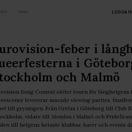
LOGGA I
HOP
PRIDE
urovision-feber i lång
ueerfesterna i Götebor
tockholm och Malmö
ovision Song Contest sätter tonen för långhelgens 
erscener levererar maxade viewing parties, finalfe
et till gryningen. Från Gretas i Göteborg till Club
tockholm, vidare till Atemlos i Malmö och Pridefiran
den till helgens hetaste klubbar, barer och events 