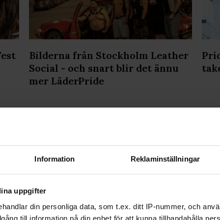
West
Bilderna från Stockholm Leather
Pri
Social - och snart blir det ännu
tak
mer LäderPride
Information
Reklaminställningar
OSS
VANLIGA FRÅGOR OCH SVAR
TIDNINGSARKIV
HÄR FIN
PRENUMERERA
ina uppgifter
handlar din personliga data, som t.ex. ditt IP-nummer, och anv
illgång till information på din enhet för att kunna tillhandahålla pe