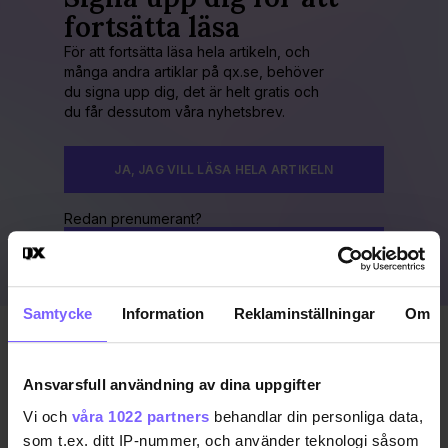
fortsätta läsa
För att fortsätta läsa hela artikeln, och
många andra artiklar på qx.se, behöver
du signa upp dig, det är helt gratis och
du får dessutom våra nyhetsbrev.
JA, JAG VILL LÄSA HELA ARTIKELN
Redan prenumerant?
LOGGA IN HÄR!
Samtycke
Information
Reklaminställningar
Om
Publicerad 2019-06-07
Ansvarsfull användning av dina uppgifter
MADONNA
MÄLARPAVILJONGEN
Vi och
våra 1022 partners
behandlar din personliga data,
som t.ex. ditt IP-nummer, och använder teknologi såsom