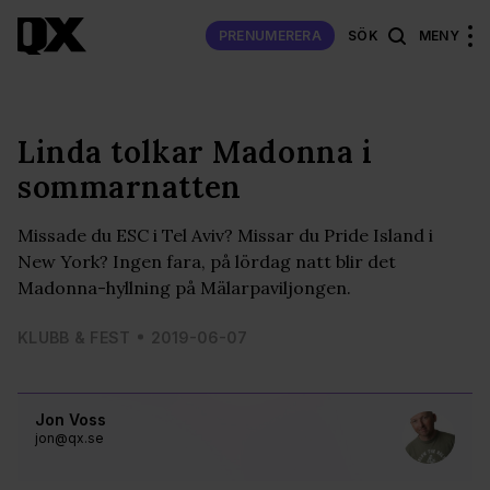
PRENUMERERA
SÖK
MENY
Linda tolkar Madonna i
sommarnatten
Missade du ESC i Tel Aviv? Missar du Pride Island i
New York? Ingen fara, på lördag natt blir det
Madonna-hyllning på Mälarpaviljongen.
KLUBB & FEST
2019-06-07
Jon Voss
jon@qx.se