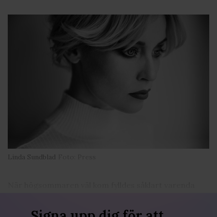
Linda Sundblad
Foto: Press
När högsommaren väl kom fylldes såklart varenda
uteservering till bredden landet runt.
Signa upp dig för att