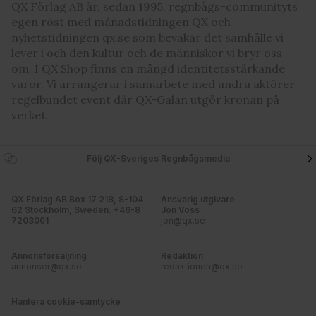
QX Förlag AB är, sedan 1995, regnbågs-communityts
egen röst med månadstidningen QX och
nyhetstidningen qx.se som bevakar det samhälle vi
lever i och den kultur och de människor vi bryr oss
om. I QX Shop finns en mängd identitetsstärkande
varor. Vi arrangerar i samarbete med andra aktörer
regelbundet event där QX-Galan utgör kronan på
verket.
Följ QX-Sveriges Regnbågsmedia
QX Förlag AB Box 17 218, S-104
Ansvarig utgivare
62 Stockholm, Sweden. +46-8
Jon Voss
7203001
jon@qx.se
Annonsförsäljning
Redaktion
annonser@qx.se
redaktionen@qx.se
Hantera cookie-samtycke