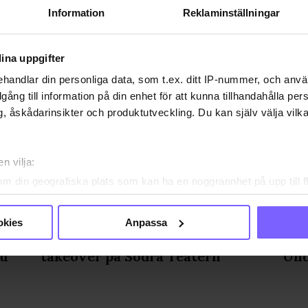
Information
Reklaminställningar
A DEN HÄR ARTIKELN
ina uppgifter
handlar din personliga data, som t.ex. ditt IP-nummer, och anv
illgång till information på din enhet för att kunna tillhandahålla pe
, åskådarinsikter och produktutveckling. Du kan själv välja vilk
n vilja:
om din geografiska plats som kan ha en noggrannhet på upp till f
genom att aktivt skanna den för specifika kännetecken (fingeravt
rsonliga uppgifter behandlas och ställ in dina preferenser i
deta
okies
Anpassa
ke när som helst från cookie-förklaringen.
ther
Pride: Petit Scandale kör
Sve
nu
takeover på Södra Teatern
Und
e för att anpassa innehållet och annonserna till användarna, tillh
vår trafik. Vi vidarebefordrar även sådana identifierare och anna
nnons- och analysföretag som vi samarbetar med. Dessa kan i sin