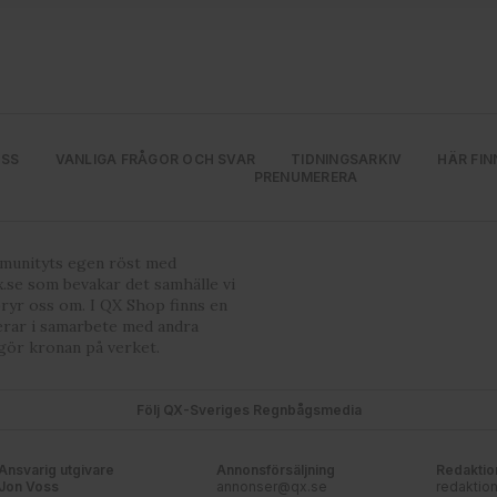
har tillhandahållit eller som de har samlat in när du har använt
ortsatt användande av vår webbplats.
OSS
VANLIGA FRÅGOR OCH SVAR
TIDNINGSARKIV
HÄR FIN
PRENUMERERA
mmunityts egen röst med
.se som bevakar det samhälle vi
bryr oss om. I QX Shop finns en
erar i samarbete med andra
gör kronan på verket.
Följ QX-Sveriges Regnbågsmedia
Ansvarig utgivare
Annonsförsäljning
Redaktio
Jon Voss
annonser@qx.se
redaktio