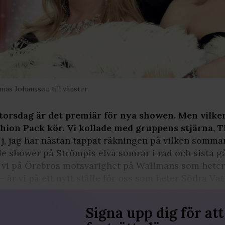
as Johansson till vänster.
torsdag är det premiär för nya showen. Men vilke
hion Pack kör. Vi kollade med gruppens stjärna, 
j, jag har nästan tappat räkningen på vilken sommar
e shower på Strömpis elva somrar i rad och sista gå
 vi på Örebros motsvarighet på Wallmans som heter
– är vi på ett nytt ställe för oss som heter Södra Va
Signa upp dig för att