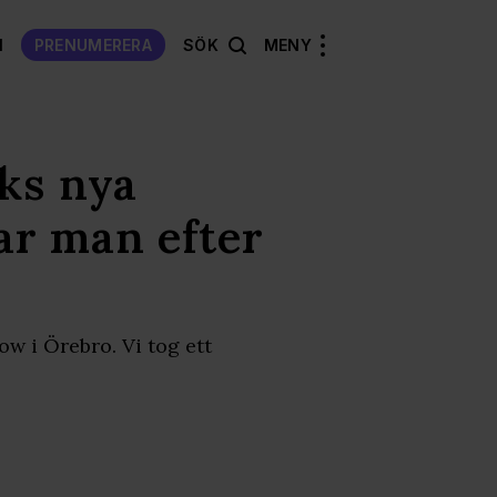
N
PRENUMERERA
SÖK
MENY
ks nya
r man efter
w i Örebro. Vi tog ett