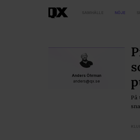
SAMHÄLLE
NÖJE
S
P
s
Anders Öhrman
p
anders@qx.se
På 
sna
KLU