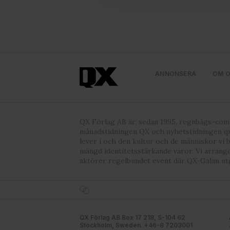
med annan information som du 
godkänner våra cookies vid f
ANNONSERA
OM 
QX Förlag AB är, sedan 1995, regnbågs-co
månadstidningen QX och nyhetstidningen qx
lever i och den kultur och de människor vi 
mängd identitetsstärkande varor. Vi arrang
aktörer regelbundet event där QX-Galan ut
QX Förlag AB Box 17 218, S-104 62
Stockholm, Sweden. +46-8 7203001