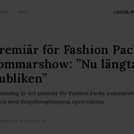
LOGGA I
HOP
PRIDE
remiär för Fashion Pac
ommarshow: ”Nu längta
ubliken”
torsdag är det premiär för Fashion Packs sommarsho
ck med dragshowgruppens egen stjärna.
BB & FEST
2022-07-03