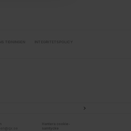
 deras tjänster. Du
NS TIDNINGEN
INTEGRITETSPOLICY
n
Hantera cookie-
nen@qx.se
samtycke