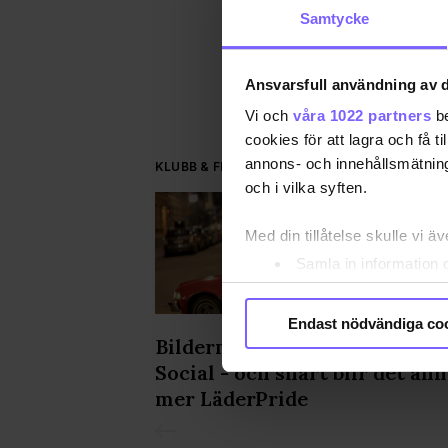
Samtycke
DEL
Ansvarsfull användning av d
Vi och
våra 1022 partners
be
cookies för att lagra och få t
annons- och innehållsmätning
KLUBB & FEST
och i vilka syften.
Med din tillåtelse skulle vi äve
Samla in information 
Identifiera din enhet 
Ta reda på mer om hur dina pe
Endast nödvändiga co
eller dra tillbaka ditt samtyc
esterna under
Bilderna från Stockholm Lea
Social - och snart blir det än
Vi använder enhetsidentifierar
mer LäderPride
sociala medier och analysera 
till de sociala medier och a