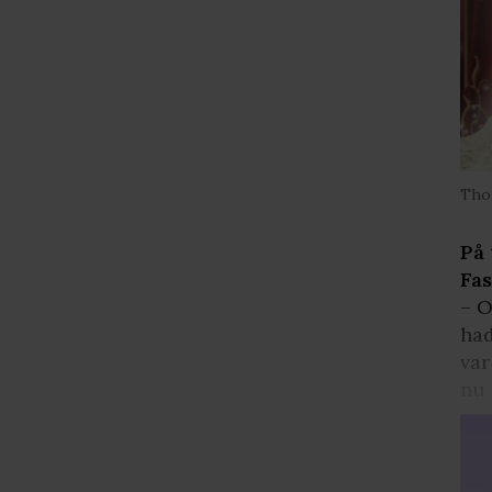
Thom
På 
Fas
– O
had
var
nu 