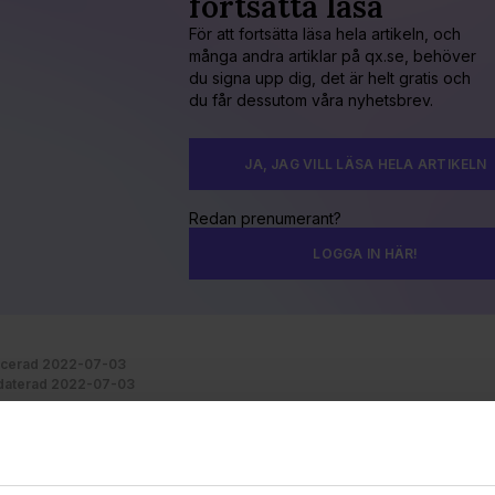
fortsätta läsa
För att fortsätta läsa hela artikeln, och
många andra artiklar på qx.se, behöver
du signa upp dig, det är helt gratis och
du får dessutom våra nyhetsbrev.
JA, JAG VILL LÄSA HELA ARTIKELN
Redan prenumerant?
LOGGA IN HÄR!
icerad 2022-07-03
aterad 2022-07-03
SHION PACK
ÖREBRO