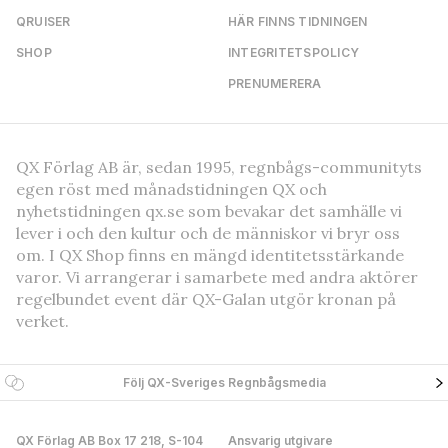
QRUISER
HÄR FINNS TIDNINGEN
SHOP
INTEGRITETSPOLICY
PRENUMERERA
QX Förlag AB är, sedan 1995, regnbågs-communityts
egen röst med månadstidningen QX och
nyhetstidningen qx.se som bevakar det samhälle vi
lever i och den kultur och de människor vi bryr oss
om. I QX Shop finns en mängd identitetsstärkande
varor. Vi arrangerar i samarbete med andra aktörer
regelbundet event där QX-Galan utgör kronan på
verket.
Följ QX-Sveriges Regnbågsmedia
QX Förlag AB Box 17 218, S-104
Ansvarig utgivare