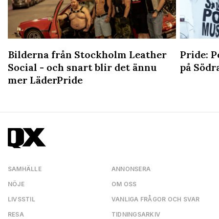
Bilderna från Stockholm Leather
Pride: P
Social - och snart blir det ännu
på Södr
mer LäderPride
SAMHÄLLE
ANNONSERA
NÖJE
OM OSS
LIVSSTIL
VANLIGA FRÅGOR OCH SVAR
RESA
TIDNINGSARKIV