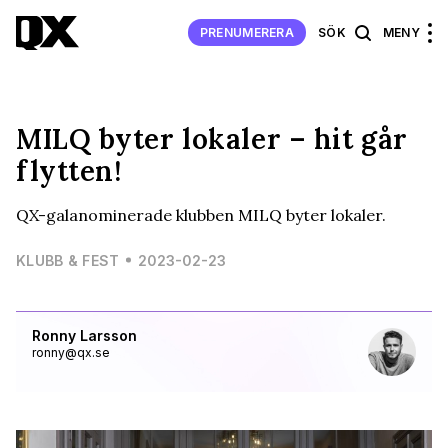
PRENUMERERA
SÖK
MENY
MILQ byter lokaler – hit går
flytten!
QX-galanominerade klubben MILQ byter lokaler.
KLUBB & FEST
2023-02-23
Ronny Larsson
ronny@qx.se