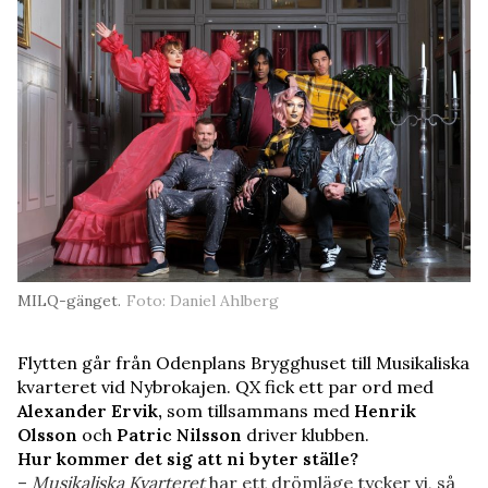
MILQ-gänget.
Foto: Daniel Ahlberg
Flytten går från Odenplans Brygghuset till Musikaliska
kvarteret vid Nybrokajen. QX fick ett par ord med
Alexander Ervik,
som tillsammans med
Henrik
Olsson
och
Patric Nilsson
driver klubben.
Hur kommer det sig att ni byter ställe?
–
Musikaliska Kvarteret
har ett drömläge tycker vi, så