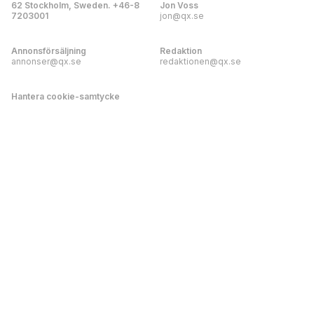
62 Stockholm, Sweden. +46-8
Jon Voss
7203001
jon@qx.se
Annonsförsäljning
Redaktion
annonser@qx.se
redaktionen@qx.se
Hantera cookie-samtycke