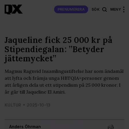
PRENUMERERA
SÖK
MENY
Jaqueline fick 25 000 kr på
Stipendiegalan: ”Betyder
jättemycket”
Magnus Ragnvid Insamlingsstiftelse har som ändamål
att lyfta och främja unga HBTQIA+personer genom
att årligen dela ut ett stipendium på 25 000 kronor. I
år går till Jaqueline El Amiri.
KULTUR
2025-10-13
Anders Öhrman