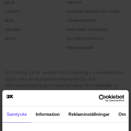
NÖJE
OM OSS
LIVSSTIL
VANLIGA FRÅGOR OCH SVAR
RESA
TIDNINGSARKIV
QRUISER
HÄR FINNS TIDNINGEN
SHOP
INTEGRITETSPOLICY
PRENUMERERA
QX Förlag AB är, sedan 1995, regnbågs-communityts
egen röst med månadstidningen QX och
nyhetstidningen qx.se som bevakar det samhälle vi
lever i och den kultur och de människor vi bryr oss
om. I QX Shop finns en mängd identitetsstärkande
varor. Vi arrangerar i samarbete med andra aktörer
regelbundet event där QX-Galan utgör kronan på
Samtycke
Information
Reklaminställningar
Om
verket.