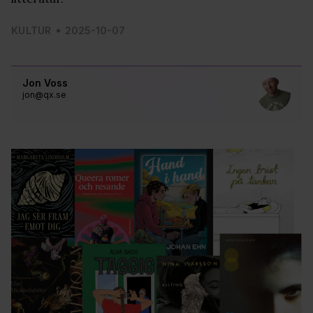
KULTUR
2025-10-07
Jon Voss
jon@qx.se