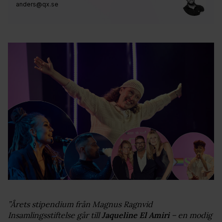
anders@qx.se
”Årets stipendium från Magnus Ragnvid
Insamlingsstiftelse går till
Jaqueline El Amiri
– en modig