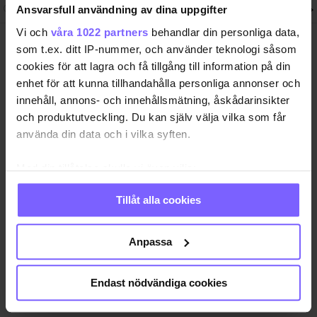
Ansvarsfull användning av dina uppgifter
Följ QX-Sveriges Regnbågsmedia
Vi och
våra 1022 partners
behandlar din personliga data,
som t.ex. ditt IP-nummer, och använder teknologi såsom
QX Förlag AB Box 17 218, S-104
Ansvarig utgivare
62 Stockholm, Sweden. +46-8
Jon Voss
cookies för att lagra och få tillgång till information på din
7203001
jon@qx.se
enhet för att kunna tillhandahålla personliga annonser och
innehåll, annons- och innehållsmätning, åskådarinsikter
Annonsförsäljning
Redaktion
och produktutveckling. Du kan själv välja vilka som får
annonser@qx.se
redaktionen@qx.se
använda din data och i vilka syften.
Hantera cookie-samtycke
Med din tillåtelse skulle vi även vilja:
Samla in information om din geografiska plats
Tillåt alla cookies
som kan ha en noggrannhet på upp till flera meter
Identifiera din enhet genom att aktivt skanna den
för specifika kännetecken (fingeravtryck)
Anpassa
Ta reda på mer om hur dina personliga uppgifter
behandlas och ställ in dina preferenser i
detaljsektionen
.
Endast nödvändiga cookies
Du kan ändra eller dra tillbaka ditt samtycke när som
helst från cookie-förklaringen.