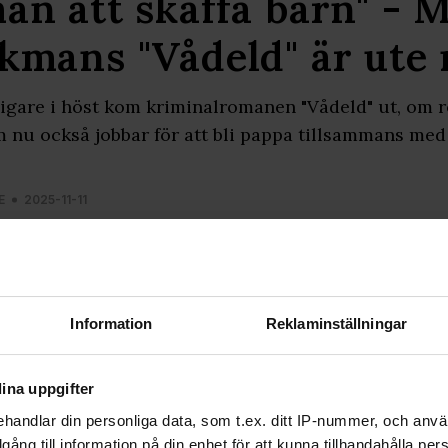
än att skaffa barn" - 
kmans "Vådeld" är ute
igare i höst kom kriminalromanen "Vådeld" ut, om 
 nu också jobbar för att bli pappa tillsammans med
E
2025-11-11
Information
Reklaminställningar
ina uppgifter
handlar din personliga data, som t.ex. ditt IP-nummer, och anv
illgång till information på din enhet för att kunna tillhandahålla pe