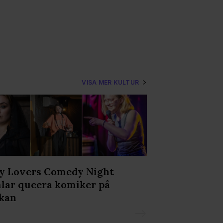
VISA MER KULTUR
y Lovers Comedy Night
Här hittar du
lar queera komiker på
barn och ung
kan
Prideveckan