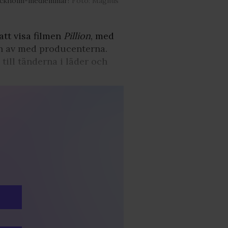
Stockholm-medlemmar!
Foto: Magnus
att visa filmen
Pillion
, med
n av med producenterna.
till tänderna i läder och