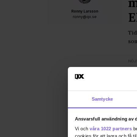
m
Ronny Larsson
E
ronny@qx.se
Tid
som
NÖJ
Samtycke
Ansvarsfull användning av d
Vi och
våra 1022 partners
be
cookies för att lagra och få t