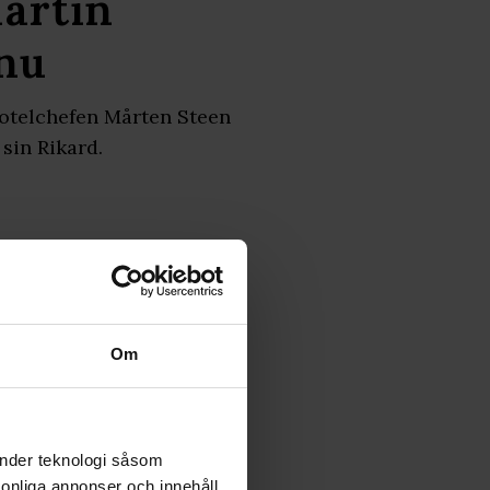
Martin
 nu
rotelchefen Mårten Steen
 sin Rikard.
Om
änder teknologi såsom
rsonliga annonser och innehåll,