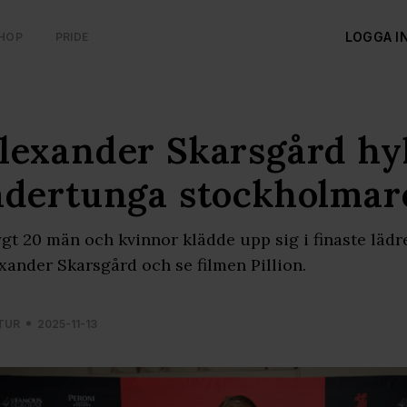
LOGGA I
HOP
PRIDE
lexander Skarsgård hyl
ädertunga stockholmar
gt 20 män och kvinnor klädde upp sig i finaste lädr
xander Skarsgård och se filmen Pillion.
TUR
2025-11-13