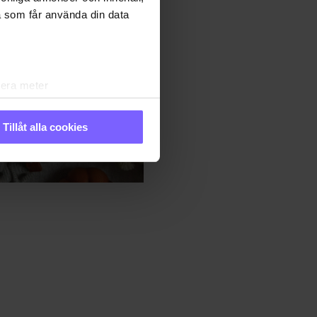
a som får använda din data
lera meter
ryck)
ljsektionen
. Du kan ändra
Tillåt alla cookies
andahålla funktioner för
n information från din enhet
 tur kombinera informationen
 deras tjänster. Du