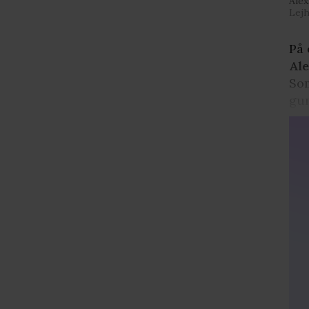
Alex
Lejh
På 
Al
Som
gu