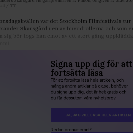
anders Skarsgård vid galapremiären av Pillion, omgiven av SLM 
all / TT
onsdagskvällen var det Stockholm Filmfestivals tur 
exander Skarsgård
i en av huvudrollerna och som e
 sig bör togs han emot av ett stort gäng uppklädda 
mmi.
Signa upp dig för att
fortsätta läsa
För att fortsätta läsa hela artikeln, och
många andra artiklar på qx.se, behöver
du signa upp dig, det är helt gratis och
du får dessutom våra nyhetsbrev.
JA, JAG VILL LÄSA HELA ARTIKELN
Redan prenumerant?