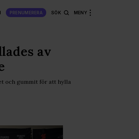
N
PRENUMERERA
SÖK
MENY
lades av
e
et och gummit för att hylla