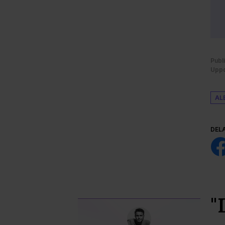
Publ
Uppd
AL
DEL
"