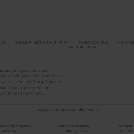
OSS
VANLIGA FRÅGOR OCH SVAR
TIDNINGSARKIV
HÄR FIN
PRENUMERERA
mmunityts egen röst med
.se som bevakar det samhälle vi
bryr oss om. I QX Shop finns en
erar i samarbete med andra
gör kronan på verket.
Följ QX-Sveriges Regnbågsmedia
Ansvarig utgivare
Annonsförsäljning
Redaktio
Jon Voss
annonser@qx.se
redaktio