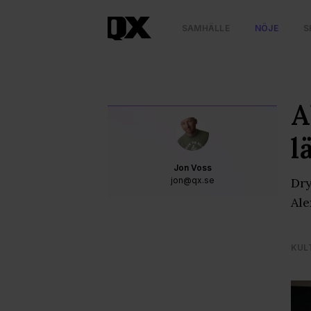
SAMHÄLLE
NÖJE
S
A
l
Jon Voss
jon@qx.se
Dry
Ale
KUL