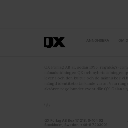
ANNONSERA
OM 
QX Förlag AB är, sedan 1995, regnbågs-co
månadstidningen QX och nyhetstidningen qx
lever i och den kultur och de människor vi 
mängd identitetsstärkande varor. Vi arrang
aktörer regelbundet event där QX-Galan ut
QX Förlag AB Box 17 218, S-104 62
Stockholm, Sweden. +46-8 7203001