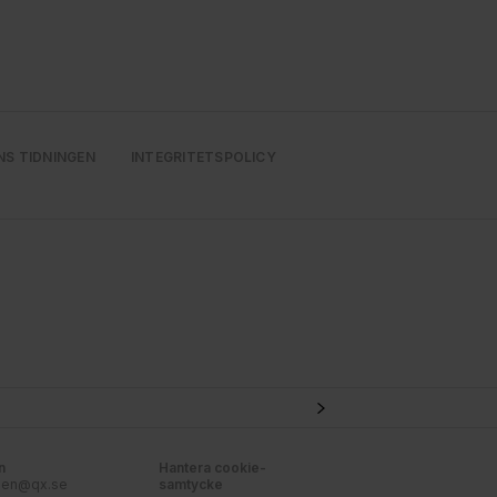
NS TIDNINGEN
INTEGRITETSPOLICY
n
Hantera cookie-
nen@qx.se
samtycke