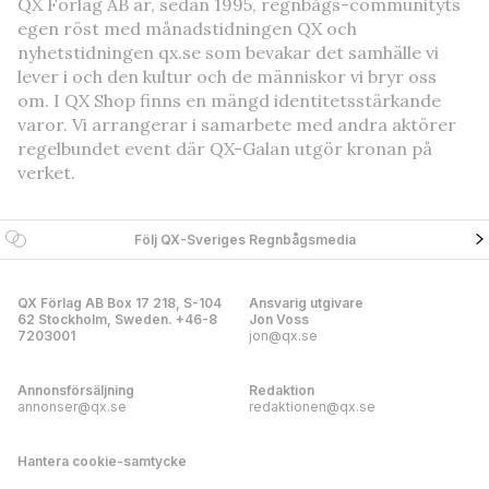
QX Förlag AB är, sedan 1995, regnbågs-communityts
egen röst med månadstidningen QX och
nyhetstidningen qx.se som bevakar det samhälle vi
lever i och den kultur och de människor vi bryr oss
om. I QX Shop finns en mängd identitetsstärkande
varor. Vi arrangerar i samarbete med andra aktörer
regelbundet event där QX-Galan utgör kronan på
verket.
Följ QX-Sveriges Regnbågsmedia
QX Förlag AB Box 17 218, S-104
Ansvarig utgivare
62 Stockholm, Sweden. +46-8
Jon Voss
7203001
jon@qx.se
Annonsförsäljning
Redaktion
annonser@qx.se
redaktionen@qx.se
Hantera cookie-samtycke