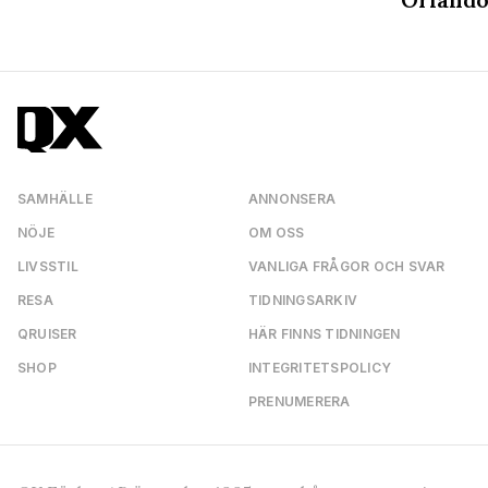
SAMHÄLLE
ANNONSERA
NÖJE
OM OSS
LIVSSTIL
VANLIGA FRÅGOR OCH SVAR
RESA
TIDNINGSARKIV
QRUISER
HÄR FINNS TIDNINGEN
SHOP
INTEGRITETSPOLICY
PRENUMERERA