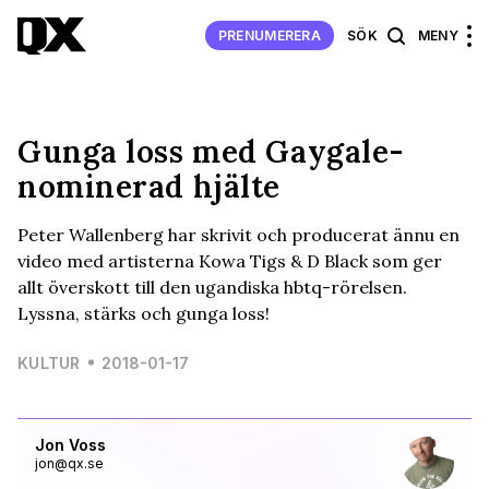
PRENUMERERA
SÖK
MENY
Gunga loss med Gaygale-
nominerad hjälte
Peter Wallenberg har skrivit och producerat ännu en
video med artisterna Kowa Tigs & D Black som ger
allt överskott till den ugandiska hbtq-rörelsen.
Lyssna, stärks och gunga loss!
KULTUR
2018-01-17
Jon Voss
jon@qx.se