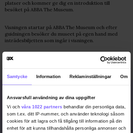
platser och kommer ge dig en introduktion till
besöket på ABBA The Museum.
Visningen startar på ABBA The Museum och efter
guidningen besöker du museet på egen hand med
inträdesbiljetten som ingår i visningen.
Pris (inklusive biljett till ABBA The Museum): Vuxen: 370
SEK, Barn (7-15 år): 95 SEK
Samtycke
Information
Reklaminställningar
Om
Här
kan du boka turen!
Signa upp dig för att
Ansvarsfull användning av dina uppgifter
fortsätta läsa
Vi och
våra 1022 partners
behandlar din personliga data,
För att fortsätta läsa hela artikeln, och
som t.ex. ditt IP-nummer, och använder teknologi såsom
många andra artiklar på qx.se, behöver
cookies för att lagra och få tillgång till information på din
du signa upp dig, det är helt gratis och
du får dessutom våra nyhetsbrev.
enhet för att kunna tillhandahålla personliga annonser och