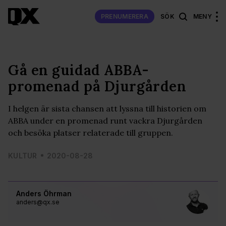
PRENUMERERA
SÖK
MENY
Gå en guidad ABBA-
promenad på Djurgården
I helgen är sista chansen att lyssna till historien om
ABBA under en promenad runt vackra Djurgården
och besöka platser relaterade till gruppen.
KULTUR
2020-08-28
Anders Öhrman
anders@qx.se