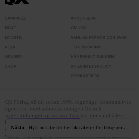
SAMHÄLLE
ANNONSERA
NÖJE
OM OSS
LIVSSTIL
VANLIGA FRÅGOR OCH SVAR
RESA
TIDNINGSARKIV
QRUISER
HÄR FINNS TIDNINGEN
SHOP
INTEGRITETSPOLICY
PRENUMERERA
QX Förlag AB är, sedan 1995, regnbågs-communityts
egen röst med månadstidningen QX och
nyhetstidningen qx.se som bevakar det samhälle vi
lever i och den kultur och de människor vi bryr oss
Nästa
Nytt initiativ för fler aktiviteter för hbtq-personer
om. I QX Shop finns en mängd identitetsstärkande
varor. Vi arrangerar i samarbete med andra aktörer