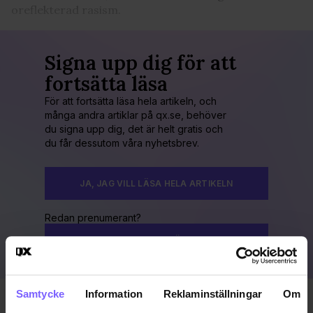
oreflekterad rasism.
Signa upp dig för att
fortsätta läsa
För att fortsätta läsa hela artikeln, och
många andra artiklar på qx.se, behöver
du signa upp dig, det är helt gratis och
du får dessutom våra nyhetsbrev.
JA, JAG VILL LÄSA HELA ARTIKELN
Redan prenumerant?
LOGGA IN HÄR!
Samtycke
Information
Reklaminställningar
Om
Publicerad 2012-04-19