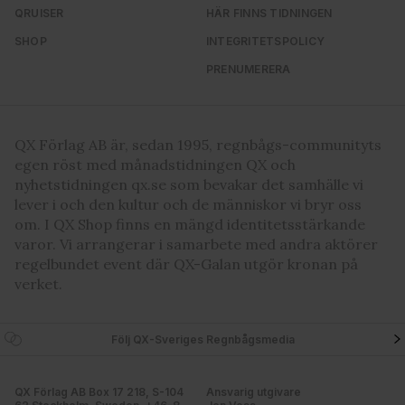
QRUISER
HÄR FINNS TIDNINGEN
SHOP
INTEGRITETSPOLICY
PRENUMERERA
QX Förlag AB är, sedan 1995, regnbågs-communityts
egen röst med månadstidningen QX och
nyhetstidningen qx.se som bevakar det samhälle vi
lever i och den kultur och de människor vi bryr oss
om. I QX Shop finns en mängd identitetsstärkande
varor. Vi arrangerar i samarbete med andra aktörer
regelbundet event där QX-Galan utgör kronan på
verket.
Följ QX-Sveriges Regnbågsmedia
QX Förlag AB Box 17 218, S-104
Ansvarig utgivare