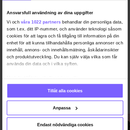
Uppdaterad 2022-10-29
Ansvarsfull användning av dina uppgifter
ELISABETH OHLSON
KONST
MAKODE LINDE
Vi och
våra 1022 partners
behandlar din personliga data,
som t.ex. ditt IP-nummer, och använder teknologi såsom
MODERNA MUSEET
STOCKHOLM
cookies för att lagra och få tillgång till information på din
enhet för att kunna tillhandahålla personliga annonser och
innehåll, annons- och innehållsmätning, åskådarinsikter
DELA DEN HÄR ARTIKELN
och produktutveckling. Du kan själv välja vilka som får
använda din data och i vilka syften.
Med din tillåtelse skulle vi även vilja:
Samla in information om din geografiska plats
Tillåt alla cookies
som kan ha en noggrannhet på upp till flera meter
Identifiera din enhet genom att aktivt skanna den
KULTUR
VISA MER KULTUR
för specifika kännetecken (fingeravtryck)
Anpassa
Ta reda på mer om hur dina personliga uppgifter
behandlas och ställ in dina preferenser i
detaljsektionen
.
Endast nödvändiga cookies
Du kan ändra eller dra tillbaka ditt samtycke när som