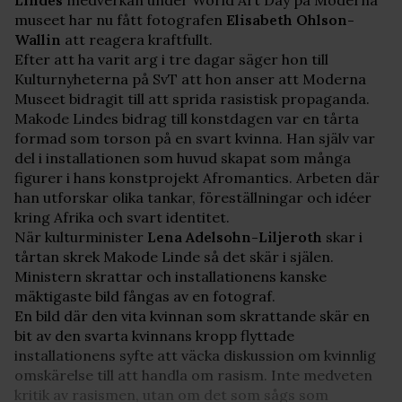
Lindes
medverkan under World Art Day på Moderna
museet har nu fått fotografen
Elisabeth Ohlson-
Wallin
att reagera kraftfullt.
Efter att ha varit arg i tre dagar säger hon till
Kulturnyheterna på SvT att hon anser att Moderna
Museet bidragit till att sprida rasistisk propaganda.
Makode Lindes bidrag till konstdagen var en tårta
formad som torson på en svart kvinna. Han själv var
del i installationen som huvud skapat som många
figurer i hans konstprojekt Afromantics. Arbeten där
han utforskar olika tankar, föreställningar och idéer
kring Afrika och svart identitet.
När kulturminister
Lena Adelsohn-Liljeroth
skar i
tårtan skrek Makode Linde så det skär i själen.
Ministern skrattar och installationens kanske
mäktigaste bild fångas av en fotograf.
En bild där den vita kvinnan som skrattande skär en
bit av den svarta kvinnans kropp flyttade
installationens syfte att väcka diskussion om kvinnlig
omskärelse till att handla om rasism. Inte medveten
kritik av rasismen, utan om det som sågs som