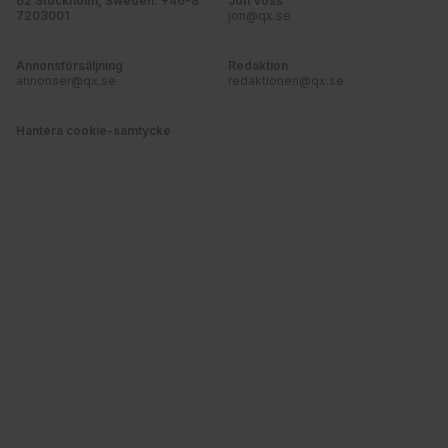
62 Stockholm, Sweden. +46-8
Jon Voss
7203001
jon@qx.se
Annonsförsäljning
Redaktion
annonser@qx.se
redaktionen@qx.se
Hantera cookie-samtycke