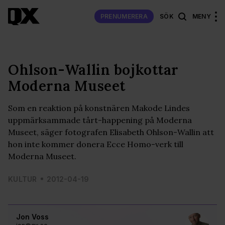
PRENUMERERA
SÖK
MENY
Ohlson-Wallin bojkottar
Moderna Museet
Som en reaktion på konstnären Makode Lindes
uppmärksammade tårt-happening på Moderna
Museet, säger fotografen Elisabeth Ohlson-Wallin att
hon inte kommer donera Ecce Homo-verk till
Moderna Museet.
KULTUR
2012-04-19
Jon Voss