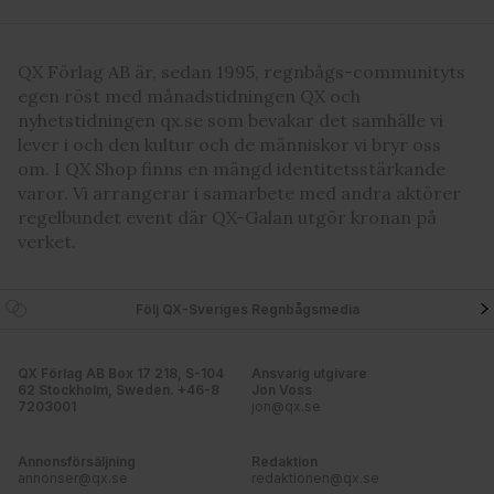
QX Förlag AB är, sedan 1995, regnbågs-communityts
egen röst med månadstidningen QX och
nyhetstidningen qx.se som bevakar det samhälle vi
lever i och den kultur och de människor vi bryr oss
om. I QX Shop finns en mängd identitetsstärkande
varor. Vi arrangerar i samarbete med andra aktörer
regelbundet event där QX-Galan utgör kronan på
verket.
Följ QX-Sveriges Regnbågsmedia
QX Förlag AB Box 17 218, S-104
Ansvarig utgivare
62 Stockholm, Sweden. +46-8
Jon Voss
7203001
jon@qx.se
Annonsförsäljning
Redaktion
annonser@qx.se
redaktionen@qx.se