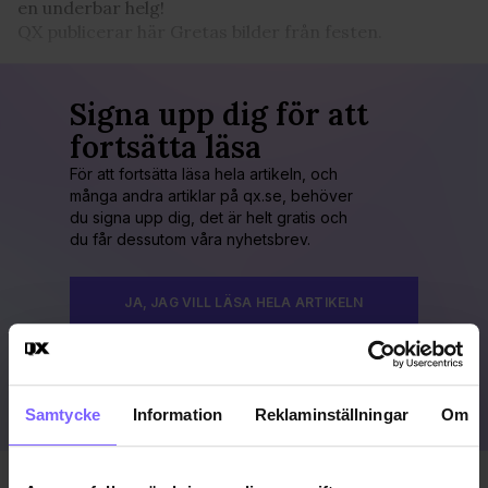
en underbar helg!
QX publicerar här Gretas bilder från festen.
Signa upp dig för att
fortsätta läsa
För att fortsätta läsa hela artikeln, och
många andra artiklar på qx.se, behöver
du signa upp dig, det är helt gratis och
du får dessutom våra nyhetsbrev.
JA, JAG VILL LÄSA HELA ARTIKELN
Redan prenumerant?
LOGGA IN HÄR!
Samtycke
Information
Reklaminställningar
Om