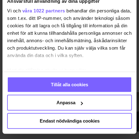
Ansvarsfull användning av dina uppgifter
Publicerad 2010-03-21
Uppdaterad 2016-11-15
Vi och
våra 1022 partners
behandlar din personliga data,
som t.ex. ditt IP-nummer, och använder teknologi såsom
DELA DEN HÄR ARTIKELN
cookies för att lagra och få tillgång till information på din
enhet för att kunna tillhandahålla personliga annonser och
innehåll, annons- och innehållsmätning, åskådarinsikter
och produktutveckling. Du kan själv välja vilka som får
använda din data och i vilka syften.
Med din tillåtelse skulle vi även vilja:
Samla in information om din geografiska plats
VIMMEL
VISA MER VIMMEL
Tillåt alla cookies
som kan ha en noggrannhet på upp till flera meter
Identifiera din enhet genom att aktivt skanna den
för specifika kännetecken (fingeravtryck)
Anpassa
Ta reda på mer om hur dina personliga uppgifter
behandlas och ställ in dina preferenser i
detaljsektionen
.
Endast nödvändiga cookies
Du kan ändra eller dra tillbaka ditt samtycke när som
helst från cookie-förklaringen.