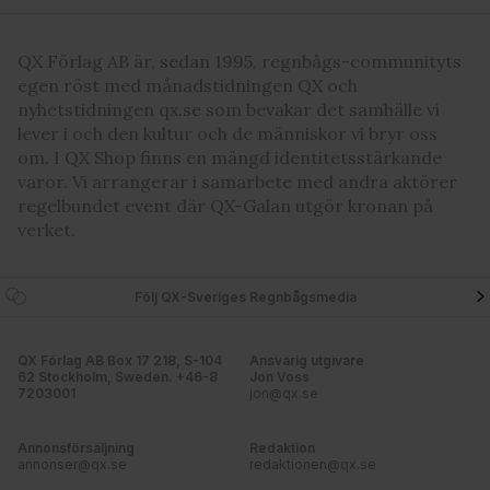
QX Förlag AB är, sedan 1995, regnbågs-communityts
egen röst med månadstidningen QX och
nyhetstidningen qx.se som bevakar det samhälle vi
lever i och den kultur och de människor vi bryr oss
om. I QX Shop finns en mängd identitetsstärkande
varor. Vi arrangerar i samarbete med andra aktörer
regelbundet event där QX-Galan utgör kronan på
verket.
Följ QX-Sveriges Regnbågsmedia
QX Förlag AB Box 17 218, S-104
Ansvarig utgivare
62 Stockholm, Sweden. +46-8
Jon Voss
7203001
jon@qx.se
Annonsförsäljning
Redaktion
annonser@qx.se
redaktionen@qx.se