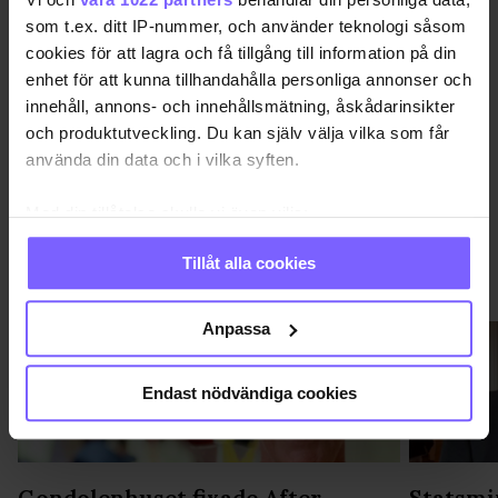
STOCKHOLM
som t.ex. ditt IP-nummer, och använder teknologi såsom
cookies för att lagra och få tillgång till information på din
DELA DEN HÄR ARTIKELN
enhet för att kunna tillhandahålla personliga annonser och
innehåll, annons- och innehållsmätning, åskådarinsikter
och produktutveckling. Du kan själv välja vilka som får
använda din data och i vilka syften.
Med din tillåtelse skulle vi även vilja:
Samla in information om din geografiska plats
Tillåt alla cookies
som kan ha en noggrannhet på upp till flera meter
VIMMEL
VISA MER VIMMEL
Identifiera din enhet genom att aktivt skanna den
för specifika kännetecken (fingeravtryck)
Anpassa
Ta reda på mer om hur dina personliga uppgifter
behandlas och ställ in dina preferenser i
detaljsektionen
.
Endast nödvändiga cookies
Du kan ändra eller dra tillbaka ditt samtycke när som
helst från cookie-förklaringen.
Vi använder enhetsidentifierare för att anpassa innehållet
Gondolenhuset fixade After
Statsmin