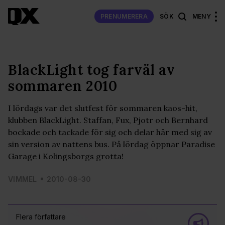
PRENUMERERA
SÖK
MENY
BlackLight tog farväl av
sommaren 2010
I lördags var det slutfest för sommaren kaos-hit,
klubben BlackLight. Staffan, Fux, Pjotr och Bernhard
bockade och tackade för sig och delar här med sig av
sin version av nattens bus. På lördag öppnar Paradise
Garage i Kolingsborgs grotta!
VIMMEL
2010-08-30
Flera författare