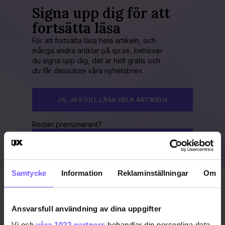
Signa upp dig för att
fortsätta läsa
För att fortsätta läsa hela artikeln, och
många andra artiklar på qx.se, behöver
du signa upp dig, det är helt gratis och
du får dessutom våra nyhetsbrev.
JA, JAG VILL LÄSA HELA ARTIKELN
Redan prenumerant?
LOGGA IN HÄR!
Samtycke
Information
Reklaminställningar
Om
Publicerad 2010-08-30
Uppdaterad 2016-11-15
Ansvarsfull användning av dina uppgifter
Vi och
våra 1022 partners
behandlar din personliga data,