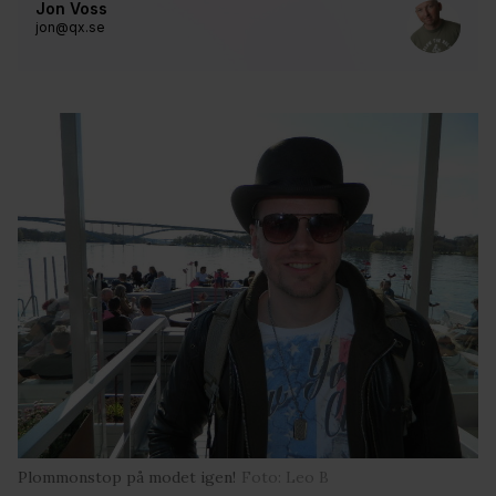
Jon Voss
jon@qx.se
Plommonstop på modet igen!
Foto: Leo B