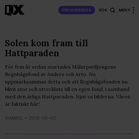
PRENUMERERA
SÖK
MENY
Solen kom fram till
Hattparaden
För fem år sedan startades Mälarpaviljongens
Regnbågsfond av Anders och Arto. Nu
uppmärksammas detta och att Regnbågsfonden nu
blivit stor och utvecklats till en egen fond, i samband
med den årliga Hattparaden. Njut va bilderna. Våren
är faktiskt här!
VIMMEL
2018-05-02