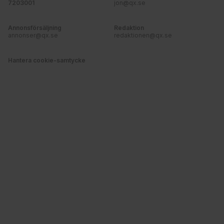
7203001
jon@qx.se
Annonsförsäljning
Redaktion
annonser@qx.se
redaktionen@qx.se
Hantera cookie-samtycke