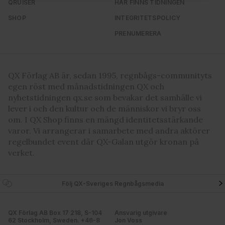
QRUISER
HÄR FINNS TIDNINGEN
vidarebefordrar även sådana identifierare och annan
SHOP
INTEGRITETSPOLICY
information från din enhet till de sociala medier och
annons- och analysföretag som vi samarbetar med.
PRENUMERERA
Dessa kan i sin tur kombinera informationen med annan
information som du har tillhandahållit eller som de har
samlat in när du har använt deras tjänster. Du godkänner
QX Förlag AB är, sedan 1995, regnbågs-communityts
våra cookies vid fortsatt användande av vår webbplats.
egen röst med månadstidningen QX och
nyhetstidningen qx.se som bevakar det samhälle vi
lever i och den kultur och de människor vi bryr oss
om. I QX Shop finns en mängd identitetsstärkande
varor. Vi arrangerar i samarbete med andra aktörer
regelbundet event där QX-Galan utgör kronan på
verket.
Följ QX-Sveriges Regnbågsmedia
QX Förlag AB Box 17 218, S-104
Ansvarig utgivare
62 Stockholm, Sweden. +46-8
Jon Voss