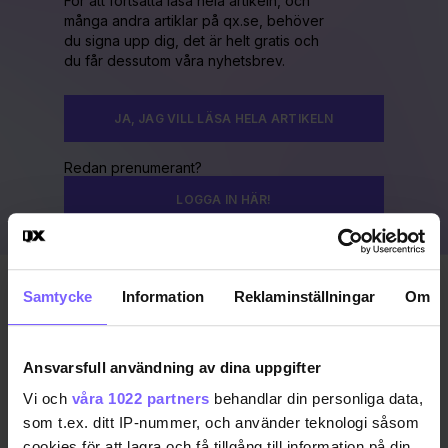
För att fortsätta läsa hela artikeln, och
många andra artiklar på qx.se, behöver
du signa upp dig, det är helt gratis och
du får dessutom våra nyhetsbrev.
JA, JAG VILL LÄSA HELA ARTIKELN
Redan prenumerant?
LOGGA IN HÄR!
Samtycke
Information
Reklaminställningar
Om
Publicerad 2018-10-01
CLUB QUEER
GÖTEBORG
Ansvarsfull användning av dina uppgifter
Vi och
våra 1022 partners
behandlar din personliga data,
DELA DEN HÄR ARTIKELN
som t.ex. ditt IP-nummer, och använder teknologi såsom
cookies för att lagra och få tillgång till information på din