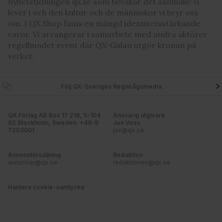
nyhetstidningen qx.se som bevakar det samhälle vi
lever i och den kultur och de människor vi bryr oss
om. I QX Shop finns en mängd identitetsstärkande
varor. Vi arrangerar i samarbete med andra aktörer
regelbundet event där QX-Galan utgör kronan på
verket.
Följ QX-Sveriges Regnbågsmedia
QX Förlag AB Box 17 218, S-104
Ansvarig utgivare
62 Stockholm, Sweden. +46-8
Jon Voss
7203001
jon@qx.se
Annonsförsäljning
Redaktion
annonser@qx.se
redaktionen@qx.se
Hantera cookie-samtycke