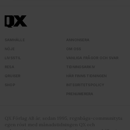
vidarebefordrar även sådana identifierare och annan
information från din enhet till de sociala medier och
annons- och analysföretag som vi samarbetar med.
Dessa kan i sin tur kombinera informationen med annan
information som du har tillhandahållit eller som de har
samlat in när du har använt deras tjänster. Du godkänner
SAMHÄLLE
ANNONSERA
våra cookies vid fortsatt användande av vår webbplats.
NÖJE
OM OSS
LIVSSTIL
VANLIGA FRÅGOR OCH SVAR
RESA
TIDNINGSARKIV
QRUISER
HÄR FINNS TIDNINGEN
SHOP
INTEGRITETSPOLICY
PRENUMERERA
QX Förlag AB är, sedan 1995, regnbågs-communityts
egen röst med månadstidningen QX och