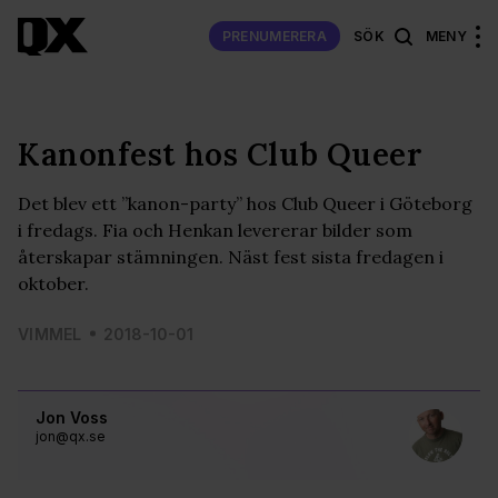
PRENUMERERA
SÖK
MENY
Kanonfest hos Club Queer
Det blev ett ”kanon-party” hos Club Queer i Göteborg
i fredags. Fia och Henkan levererar bilder som
återskapar stämningen. Näst fest sista fredagen i
oktober.
VIMMEL
2018-10-01
Jon Voss
jon@qx.se