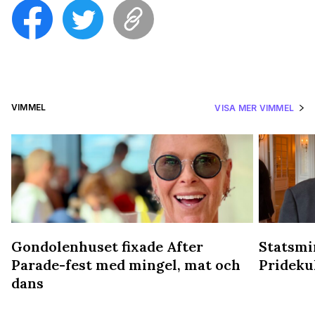
VIMMEL
VISA MER VIMMEL
Gondolenhuset fixade After
Statsmin
Parade-fest med mingel, mat och
Prideku
dans