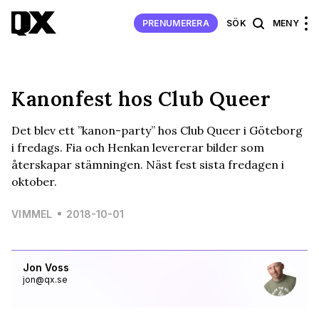
PRENUMERERA
SÖK
MENY
Kanonfest hos Club Queer
Det blev ett ”kanon-party” hos Club Queer i Göteborg
i fredags. Fia och Henkan levererar bilder som
återskapar stämningen. Näst fest sista fredagen i
oktober.
VIMMEL
2018-10-01
Jon Voss
jon@qx.se