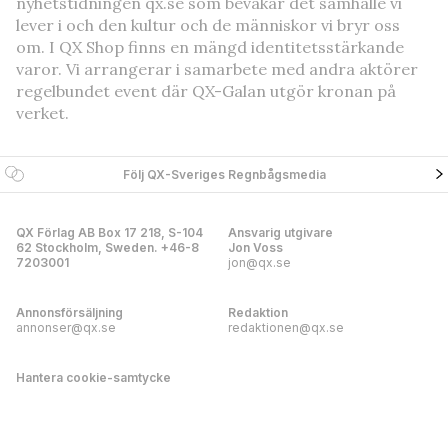
nyhetstidningen qx.se som bevakar det samhälle vi
lever i och den kultur och de människor vi bryr oss
om. I QX Shop finns en mängd identitetsstärkande
varor. Vi arrangerar i samarbete med andra aktörer
regelbundet event där QX-Galan utgör kronan på
verket.
Följ QX-Sveriges Regnbågsmedia
QX Förlag AB Box 17 218, S-104
Ansvarig utgivare
62 Stockholm, Sweden. +46-8
Jon Voss
7203001
jon@qx.se
Annonsförsäljning
Redaktion
annonser@qx.se
redaktionen@qx.se
Hantera cookie-samtycke