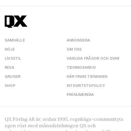
SAMHÄLLE
ANNONSERA
NÖJE
OM OSS
LIVSSTIL
VANLIGA FRÅGOR OCH SVAR
RESA
TIDNINGSARKIV
QRUISER
HÄR FINNS TIDNINGEN
SHOP
INTEGRITETSPOLICY
PRENUMERERA
QX Förlag AB är, sedan 1995, regnbågs-communityts
egen röst med månadstidningen QX och