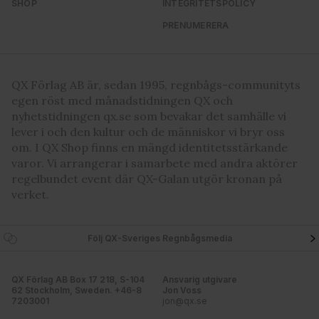
SHOP
INTEGRITETSPOLICY
samlat in när du har använt deras tjänster. Du godkänner
våra cookies vid fortsatt användande av vår webbplats.
PRENUMERERA
QX Förlag AB är, sedan 1995, regnbågs-communityts
egen röst med månadstidningen QX och
nyhetstidningen qx.se som bevakar det samhälle vi
lever i och den kultur och de människor vi bryr oss
om. I QX Shop finns en mängd identitetsstärkande
varor. Vi arrangerar i samarbete med andra aktörer
regelbundet event där QX-Galan utgör kronan på
verket.
Följ QX-Sveriges Regnbågsmedia
QX Förlag AB Box 17 218, S-104
Ansvarig utgivare
62 Stockholm, Sweden. +46-8
Jon Voss
7203001
jon@qx.se