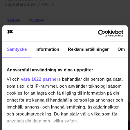
Uppdaterad 2017-09-10
BERLIN
FOLSOM
DELA DEN HÄR ARTIKELN
Samtycke
Information
Reklaminställningar
Om
Ansvarsfull användning av dina uppgifter
Vi och
våra 1022 partners
behandlar din personliga data,
som t.ex. ditt IP-nummer, och använder teknologi såsom
VIMMEL
VISA MER VIMMEL
cookies för att lagra och få tillgång till information på din
enhet för att kunna tillhandahålla personliga annonser och
innehåll, annons- och innehållsmätning, åskådarinsikter
och produktutveckling. Du kan själv välja vilka som får
använda din data och i vilka syften.