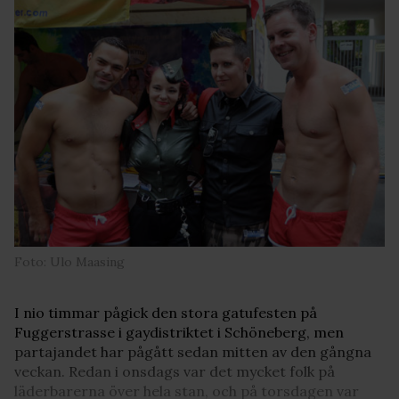
Foto: Ulo Maasing
I nio timmar pågick den stora gatufesten på
Fuggerstrasse i gaydistriktet i Schöneberg, men
partajandet har pågått sedan mitten av den gångna
veckan. Redan i onsdags var det mycket folk på
läderbarerna över hela stan, och på torsdagen var