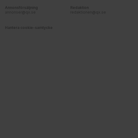
Annonsförsäljning
Redaktion
annonser@qx.se
redaktionen@qx.se
Hantera cookie-samtycke