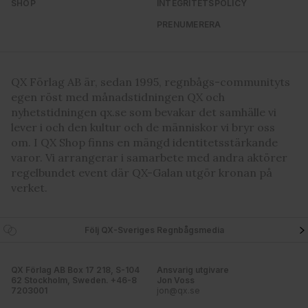
SHOP
INTEGRITETSPOLICY
samlat in när du har använt deras tjänster. Du godkänner
våra cookies vid fortsatt användande av vår webbplats.
PRENUMERERA
QX Förlag AB är, sedan 1995, regnbågs-communityts
egen röst med månadstidningen QX och
nyhetstidningen qx.se som bevakar det samhälle vi
lever i och den kultur och de människor vi bryr oss
om. I QX Shop finns en mängd identitetsstärkande
varor. Vi arrangerar i samarbete med andra aktörer
regelbundet event där QX-Galan utgör kronan på
verket.
Följ QX-Sveriges Regnbågsmedia
QX Förlag AB Box 17 218, S-104
Ansvarig utgivare
62 Stockholm, Sweden. +46-8
Jon Voss
7203001
jon@qx.se