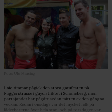
Foto: Ulo Maasing
I nio timmar pågick den stora gatufesten på
Fuggerstrasse i gaydistriktet i Schöneberg, men
partajandet har pågått sedan mitten av den gångna
veckan. Redan i onsdags var det mycket folk på
läderbarerna över hela stan, och på torsdagen var