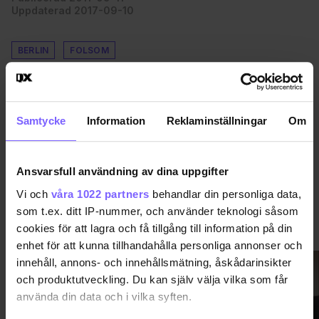
Uppdaterad 2017-09-10
BERLIN
FOLSOM
DELA DEN HÄR ARTIKELN
Samtycke
Information
Reklaminställningar
Om
Ansvarsfull användning av dina uppgifter
Vi och
våra 1022 partners
behandlar din personliga data,
som t.ex. ditt IP-nummer, och använder teknologi såsom
VIMMEL
VISA MER VIMMEL
cookies för att lagra och få tillgång till information på din
enhet för att kunna tillhandahålla personliga annonser och
innehåll, annons- och innehållsmätning, åskådarinsikter
och produktutveckling. Du kan själv välja vilka som får
använda din data och i vilka syften.