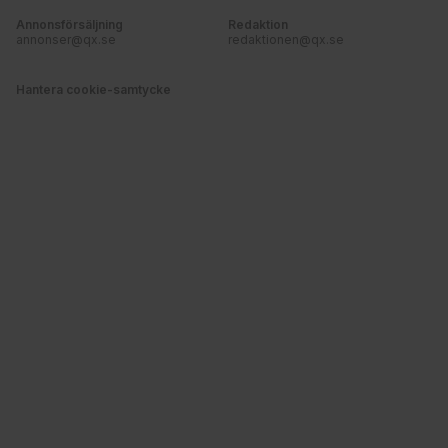
Annonsförsäljning
Redaktion
annonser@qx.se
redaktionen@qx.se
Hantera cookie-samtycke