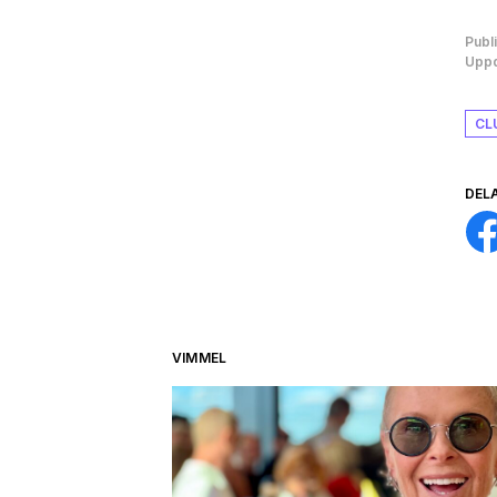
Publ
Uppd
CL
DEL
VIMMEL