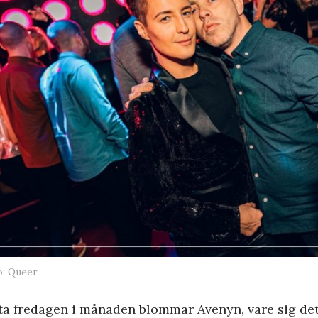
o: Queer
ta fredagen i månaden blommar Avenyn, vare sig de