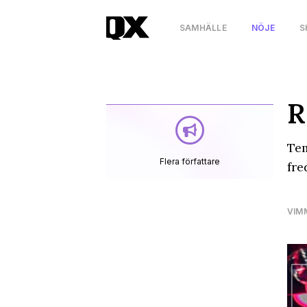
SAMHÄLLE
NÖJE
S
R
Tem
Flera författare
fre
VIM