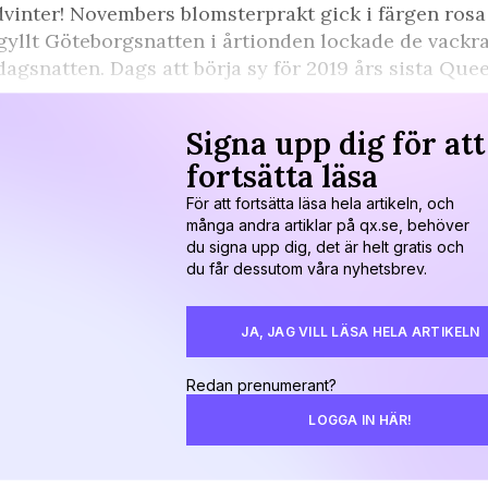
vinter! Novembers blomsterprakt gick i färgen ros
gyllt Göteborgsnatten i årtionden lockade de vackras
dagsnatten. Dags att börja sy för 2019 års sista Que
Signa upp dig för att
fortsätta läsa
För att fortsätta läsa hela artikeln, och
många andra artiklar på qx.se, behöver
du signa upp dig, det är helt gratis och
du får dessutom våra nyhetsbrev.
JA, JAG VILL LÄSA HELA ARTIKELN
Redan prenumerant?
LOGGA IN HÄR!