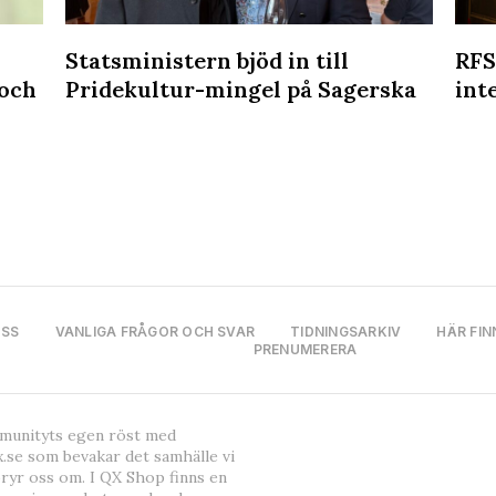
Statsministern bjöd in till
RFS
 och
Pridekultur-mingel på Sagerska
int
OSS
VANLIGA FRÅGOR OCH SVAR
TIDNINGSARKIV
HÄR FIN
PRENUMERERA
mmunityts egen röst med
.se som bevakar det samhälle vi
bryr oss om. I QX Shop finns en