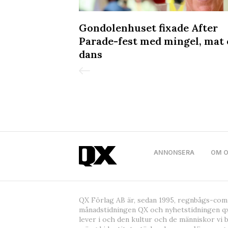
iljongen &
Gondolenhuset fixade After
de in Pride
Parade-fest med mingel, mat
dans
ANNONSERA
OM 
QX Förlag AB är, sedan 1995, regnbågs-co
månadstidningen QX och nyhetstidningen qx
lever i och den kultur och de människor vi 