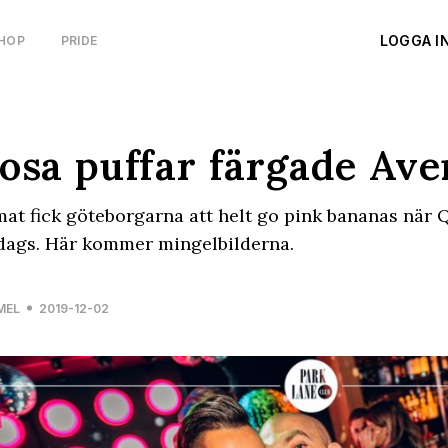
LOGGA I
HOP
PRIDE
osa puffar färgade Av
at fick göteborgarna att helt go pink bananas när Q
dags. Här kommer mingelbilderna.
MEL
2019-12-02