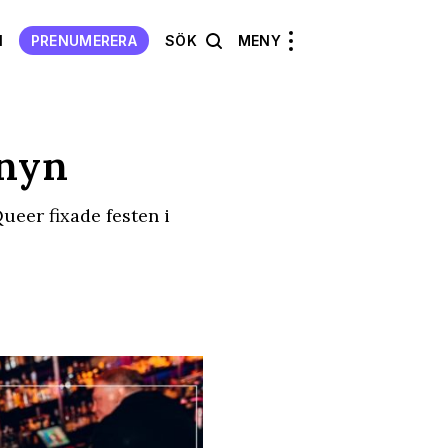
N
PRENUMERERA
SÖK
MENY
enyn
ueer fixade festen i