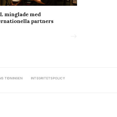
L minglade med
Svettigt, kra
ernationella partners
Underklädesf
NS TIDNINGEN
INTEGRITETSPOLICY