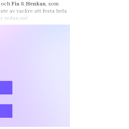
a och
Fia
&
Henkan
, som
te av vackre att festa hela
er redan nu!