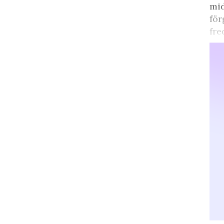
mid
för
fre