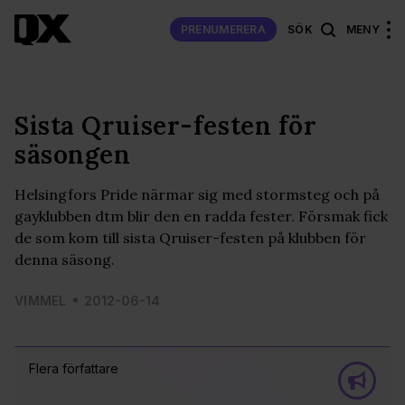
PRENUMERERA
SÖK
MENY
Sista Qruiser-festen för
säsongen
Helsingfors Pride närmar sig med stormsteg och på
gayklubben dtm blir den en radda fester. Försmak fick
de som kom till sista Qruiser-festen på klubben för
denna säsong.
VIMMEL
2012-06-14
Flera författare