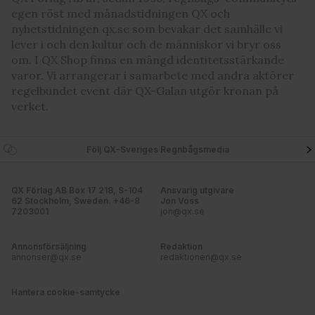
egen röst med månadstidningen QX och
nyhetstidningen qx.se som bevakar det samhälle vi
lever i och den kultur och de människor vi bryr oss
om. I QX Shop finns en mängd identitetsstärkande
varor. Vi arrangerar i samarbete med andra aktörer
regelbundet event där QX-Galan utgör kronan på
verket.
Följ QX-Sveriges Regnbågsmedia
QX Förlag AB Box 17 218, S-104
Ansvarig utgivare
62 Stockholm, Sweden. +46-8
Jon Voss
7203001
jon@qx.se
Annonsförsäljning
Redaktion
annonser@qx.se
redaktionen@qx.se
Hantera cookie-samtycke