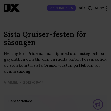
PRENUMERERA
SÖK
MENY
Sista Qruiser-festen för
säsongen
Helsingfors Pride närmar sig med stormsteg och på
gayklubben dtm blir den en radda fester. Försmak fick
de som kom till sista Qruiser-festen på klubben för
denna säsong.
VIMMEL
2012-06-14
Flera författare