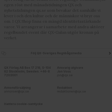
egen röst med månadstidningen QX och
nyhetstidningen qx.se som bevakar det samhälle vi
lever i och den kultur och de människor vi bryr oss
om. I QX Shop finns en mängd identitetsstärkande
varor. Vi arrangerar i samarbete med andra aktörer
regelbundet event där QX-Galan utgör kronan på
verket.
Följ QX-Sveriges Regnbågsmedia
QX Förlag AB Box 17 218, S-104
Ansvarig utgivare
62 Stockholm, Sweden. +46-8
Jon Voss
7203001
jon@qx.se
Annonsförsäljning
Redaktion
annonser@qx.se
redaktionen@qx.se
Hantera cookie-samtycke