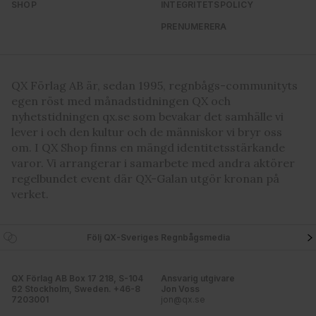
SHOP
INTEGRITETSPOLICY
PRENUMERERA
QX Förlag AB är, sedan 1995, regnbågs-communityts
egen röst med månadstidningen QX och
nyhetstidningen qx.se som bevakar det samhälle vi
lever i och den kultur och de människor vi bryr oss
om. I QX Shop finns en mängd identitetsstärkande
varor. Vi arrangerar i samarbete med andra aktörer
regelbundet event där QX-Galan utgör kronan på
verket.
Följ QX-Sveriges Regnbågsmedia
QX Förlag AB Box 17 218, S-104
Ansvarig utgivare
62 Stockholm, Sweden. +46-8
Jon Voss
7203001
jon@qx.se