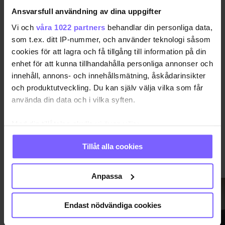
Uppdaterad 2024-05-17
Ansvarsfull användning av dina uppgifter
Vi och
våra 1022 partners
behandlar din personliga data,
HELSINGFORS
MEDLEMMAR QRUISER
QRUISER
som t.ex. ditt IP-nummer, och använder teknologi såsom
cookies för att lagra och få tillgång till information på din
enhet för att kunna tillhandahålla personliga annonser och
DELA DEN HÄR ARTIKELN
innehåll, annons- och innehållsmätning, åskådarinsikter
och produktutveckling. Du kan själv välja vilka som får
använda din data och i vilka syften.
Med din tillåtelse skulle vi även vilja:
Samla in information om din geografiska plats
Tillåt alla cookies
som kan ha en noggrannhet på upp till flera meter
VIMMEL
VISA MER VIMMEL
Identifiera din enhet genom att aktivt skanna den
för specifika kännetecken (fingeravtryck)
Anpassa
Ta reda på mer om hur dina personliga uppgifter
behandlas och ställ in dina preferenser i
detaljsektionen
.
Endast nödvändiga cookies
Du kan ändra eller dra tillbaka ditt samtycke när som
helst från cookie-förklaringen.