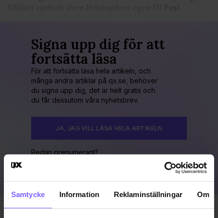
Såklart spelade även Helsingfors egen DJ
Pasi
.
Signa upp dig för att
fortsätta läsa
För att fortsätta läsa hela artikeln, och
många andra artiklar på qx.se, behöver
du signa upp dig, det är helt gratis och
du får dessutom våra nyhetsbrev.
JA, JAG VILL LÄSA HELA ARTIKELN
Redan prenumerant?
LOGGA IN HÄR!
Samtycke
Information
Reklaminställningar
Om
Publicerad 2012-09-17