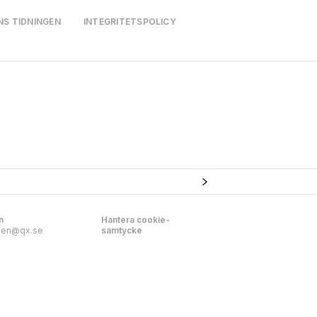
NS TIDNINGEN
INTEGRITETSPOLICY
n
Hantera cookie-
nen@qx.se
samtycke