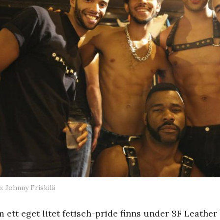
: Johnny Friskilä
 ett eget litet fetisch-pride finns under SF Leather