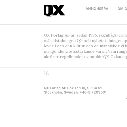
ANNONSERA
OM 
QX Förlag AB är, sedan 1995, regnbågs-co
månadstidningen QX och nyhetstidningen qx
lever i och den kultur och de människor vi 
mängd identitetsstärkande varor. Vi arrang
aktörer regelbundet event där QX-Galan ut
QX Förlag AB Box 17 218, S-104 62
Stockholm, Sweden. +46-8 7203001