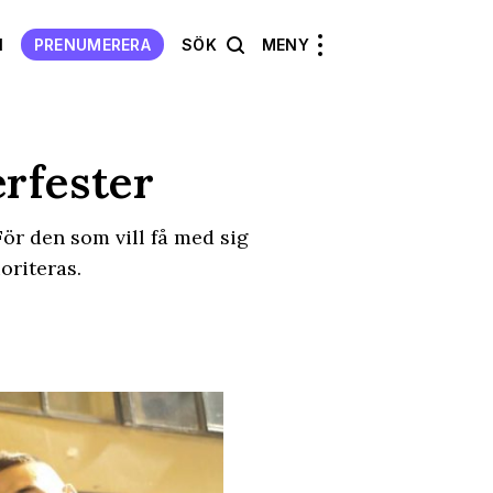
N
PRENUMERERA
SÖK
MENY
rfester
För den som vill få med sig
oriteras.