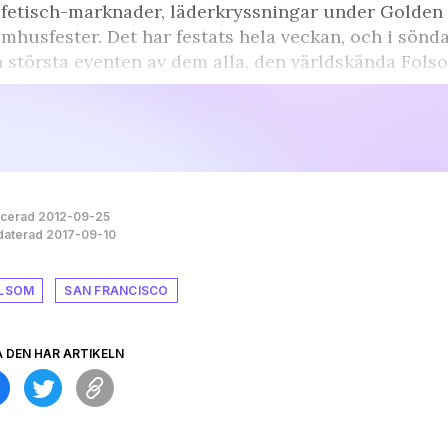
l fetisch-marknader, läderkryssningar under Golden
mhusfester. Det har festats hela veckan, och i sön
 största eventen av dem alla, den världskända Folso
icerad 2012-09-25
aterad 2017-09-10
LSOM
SAN FRANCISCO
A DEN HÄR ARTIKELN