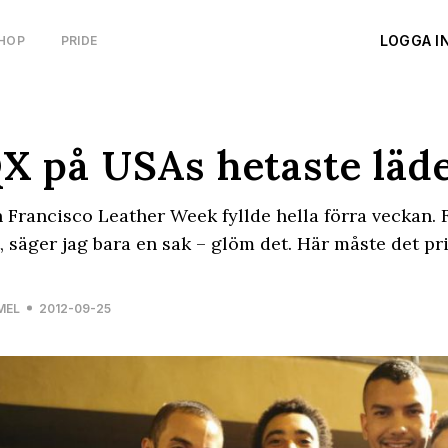
LOGGA I
HOP
PRIDE
X på USAs hetaste läde
 Francisco Leather Week fyllde hella förra veckan. 
t, säger jag bara en sak – glöm det. Här måste det pri
MEL
2012-09-25