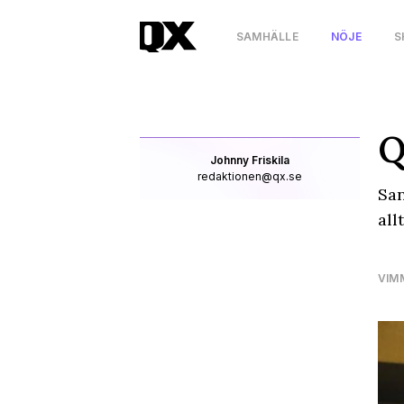
SAMHÄLLE
NÖJE
S
Q
Johnny Friskila
redaktionen@qx.se
San
all
VIM