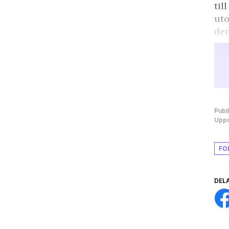
til
uto
den
Publ
Uppd
FO
DEL