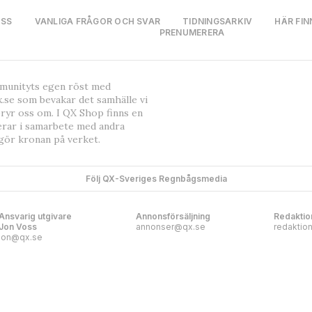
OSS
VANLIGA FRÅGOR OCH SVAR
TIDNINGSARKIV
HÄR FIN
PRENUMERERA
mmunityts egen röst med
.se som bevakar det samhälle vi
bryr oss om. I QX Shop finns en
erar i samarbete med andra
gör kronan på verket.
Följ QX-Sveriges Regnbågsmedia
Ansvarig utgivare
Annonsförsäljning
Redaktio
Jon Voss
annonser@qx.se
redaktio
jon@qx.se