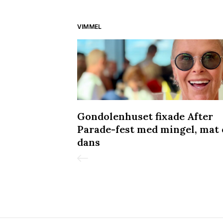
VIMMEL
iljongen &
Gondolenhuset fixade After
de in Pride
Parade-fest med mingel, mat
dans