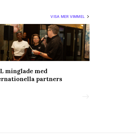
VISA MER VIMMEL
L minglade med
Svettigt, kra
ernationella partners
Underklädesf