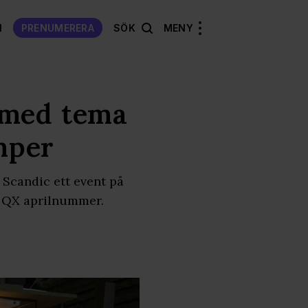
N
PRENUMERERA
SÖK
MENY
 med tema
mper
Scandic ett event på
h QX aprilnummer.