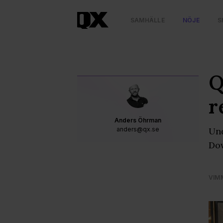
SAMHÄLLE
NÖJE
S
Q
r
Anders Öhrman
anders@qx.se
Und
Dow
VIM