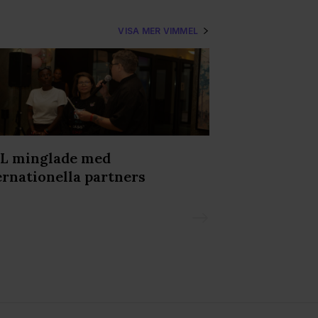
VISA MER VIMMEL
L minglade med
Svettigt, kra
ernationella partners
Underklädesf