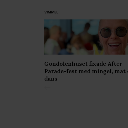
VIMMEL
iljongen &
Gondolenhuset fixade After
de in Pride
Parade-fest med mingel, mat
dans