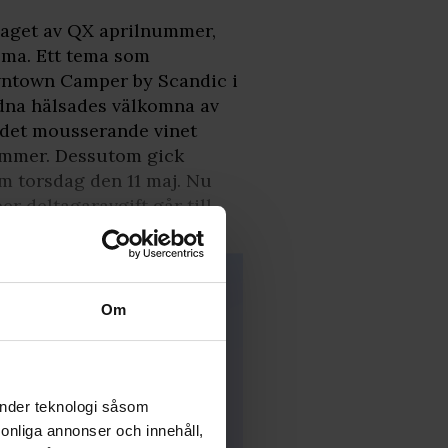
laget av QX aprilnummer,
ema. Ett tema som
wntown Camper by Scandic i
dna hälsades välkomna av
v det mousserande vinet
nummer. Dessutom gick
 torsdag den 11 maj. Nu
er deltagaravgift går till
Om
änder teknologi såsom
rsonliga annonser och innehåll,