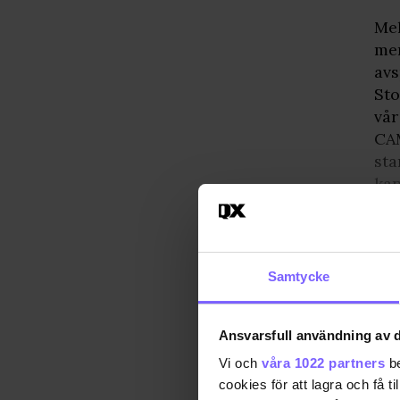
Mel
men
avs
Sto
vår
CAM
sta
kan
Re
Samtycke
Ansvarsfull användning av d
Vi och
våra 1022 partners
be
cookies för att lagra och få t