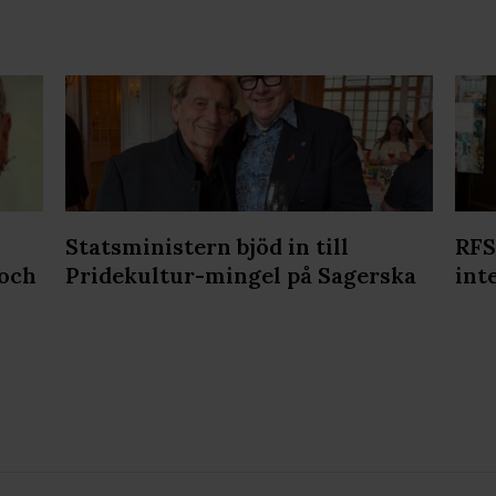
Statsministern bjöd in till
RFS
 och
Pridekultur-mingel på Sagerska
int