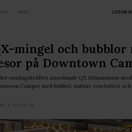
LOGGA I
HOP
PRIDE
X-mingel och bubblor
esor på Downtown Ca
er onsdagskvällen anordnade QX tillsammans med 
ntown Camper med bubbel, snittar, reselotteri oc
MEL
2023-03-30