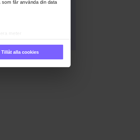
a som får använda din data
lera meter
ryck)
ljsektionen
. Du kan ändra
Tillåt alla cookies
andahålla funktioner för
n information från din enhet
 tur kombinera informationen
 deras tjänster. Du