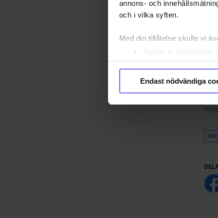
annons- och innehållsmätning
och i vilka syften.
Med din tillåtelse skulle vi äve
Samla in information 
Identifiera din enhet 
Ta reda på mer om hur dina pe
Endast nödvändiga co
eller dra tillbaka ditt samtyc
Publ
Uppd
Vi använder enhetsidentifierar
sociala medier och analysera 
till de sociala medier och a
MI
med annan information som du 
godkänner våra cookies vid f
DEL